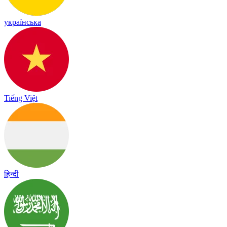
українська
Tiếng Việt
हिन्दी