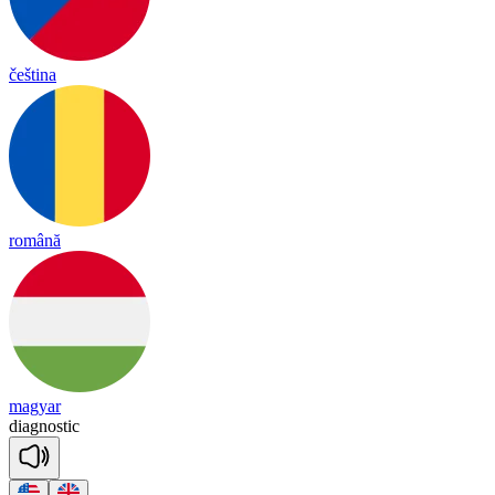
čeština
română
magyar
diag
nos
tic