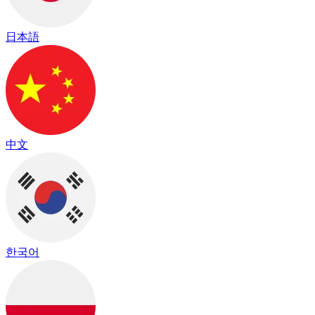
日本語
中文
한국어