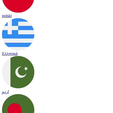
polski
Ελληνικά
اردو