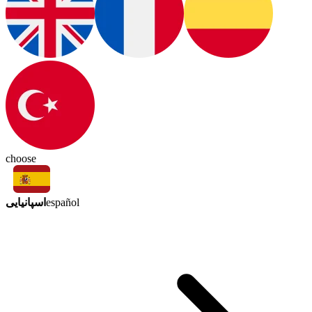
choose
اسپانیایی
español