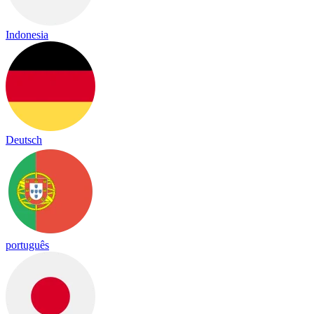
Indonesia
Deutsch
português