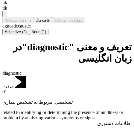
tɪk
tik
0
واژه‌های مشابه
2
قافیه‌ها
0
هم‌آواهای نزدیک
agnostic
caustic
Adjective
(
2
)
Noun
(
1
)
تعریف و معنی "diagnostic"در
زبان انگلیسی
diagnostic
صفت
01
مربوط به تشخیص بیماری
,
تشخیصی
related to identifying or determining the presence of an illness or
problem by analyzing various symptoms or signs
اطلاعات دستوری