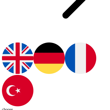
choose