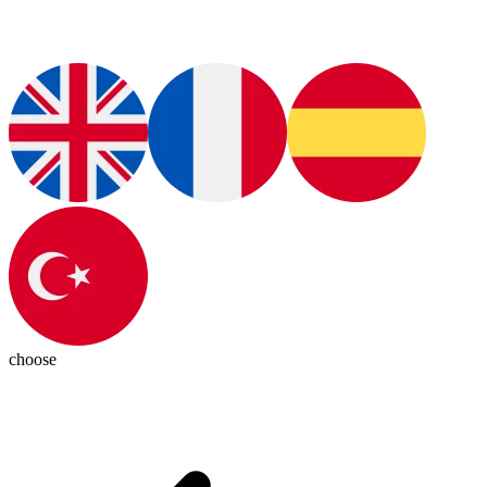
choose