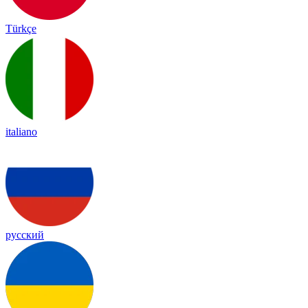
Türkçe
italiano
русский