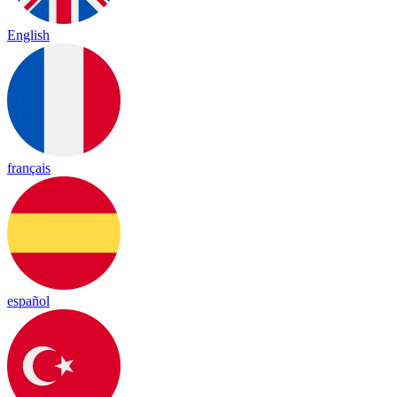
English
français
español