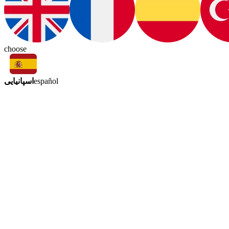
choose
اسپانیایی
español