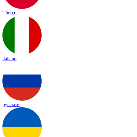
Türkçe
italiano
русский