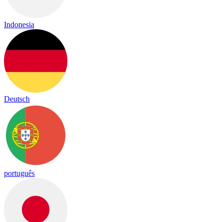
Indonesia
Deutsch
português