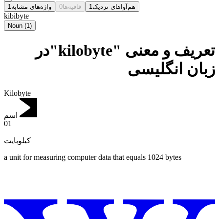
1
واژه‌های مشابه
0
قافیه‌ها
1
هم‌آواهای نزدیک
kibibyte
Noun
(
1
)
تعریف و معنی "kilobyte"در
زبان انگلیسی
Kilobyte
اسم
01
کیلوبایت
a unit for measuring computer data that equals 1024 bytes