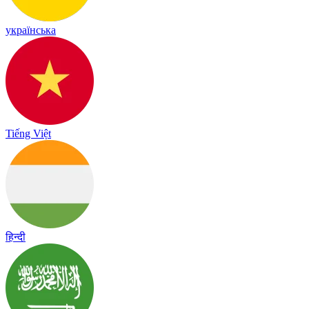
українська
Tiếng Việt
हिन्दी