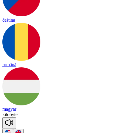
čeština
română
magyar
ki
lo
byte