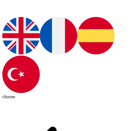
choose