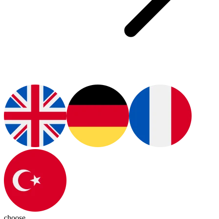
choose