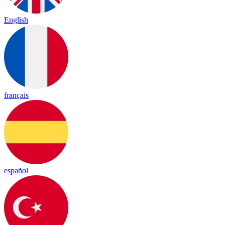
English
français
español