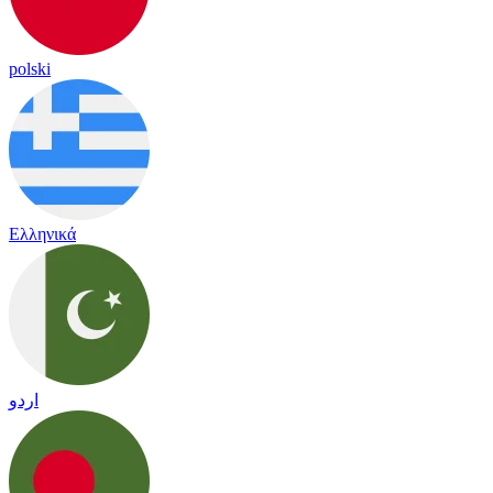
polski
Ελληνικά
اردو