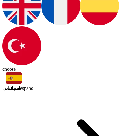
choose
اسپانیایی
español