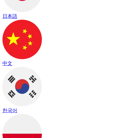
日本語
中文
한국어