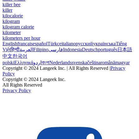
killer bee
killer
kilocalorie
kilogram
kilogram calorie
kilometer
kilometers per hour
English
français
español
Türkçe
italiano
русский
українська
Tiếng
Việt
हिन्दी
العربية
Filipino
فارسی
Indonesia
Deutsch
português
日本語
中文
한국어
polski
Ελληνικά
اردو
বাংলা
Nederlands
svenska
čeština
română
magyar
Copyright © 2024 Langeek Inc. | All Rights Reserved |
Privacy
Policy
Copyright © 2024 Langeek Inc.
All Rights Reserved
Privacy Policy