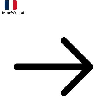
francés
français