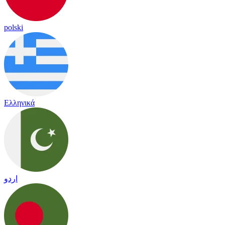
polski
Ελληνικά
اردو