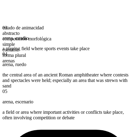
estado de animacidad
03
abstracto
arena
,
estadio
composición morfológica
simple
a playing field where sports events take place
contable
04
forma plural
arenas
arena
,
ruedo
the central area of an ancient Roman amphitheater where contests
and spectacles were held; especially an area that was strewn with
sand
05
arena
,
escenario
a field or area where important activities or conflicts take place,
often involving competition or debate