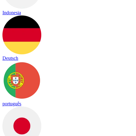
Indonesia
Deutsch
português