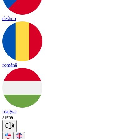
čeština
română
magyar
a
re
na