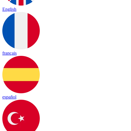
English
français
español