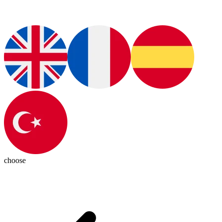
choose