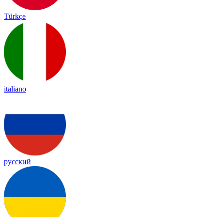
Türkçe
italiano
русский