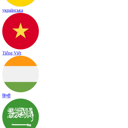
українська
Tiếng Việt
हिन्दी