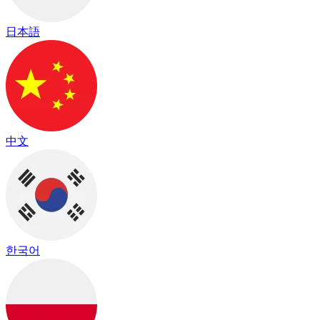
日本語
中文
한국어