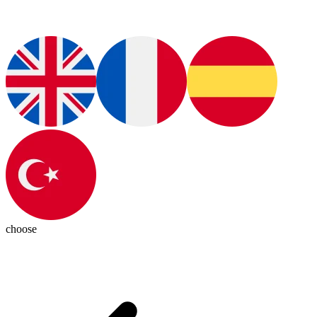
choose