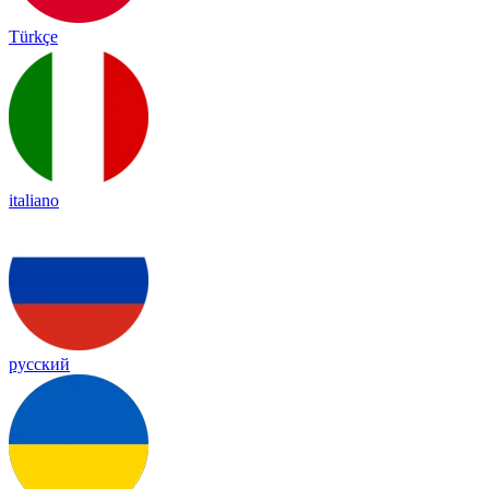
Türkçe
italiano
русский