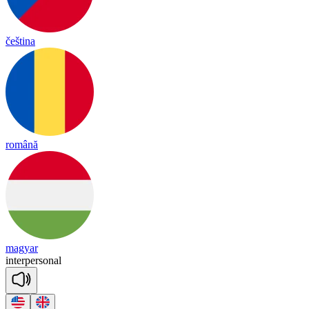
čeština
română
magyar
in
ter
per
so
nal