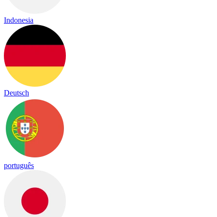
Indonesia
Deutsch
português