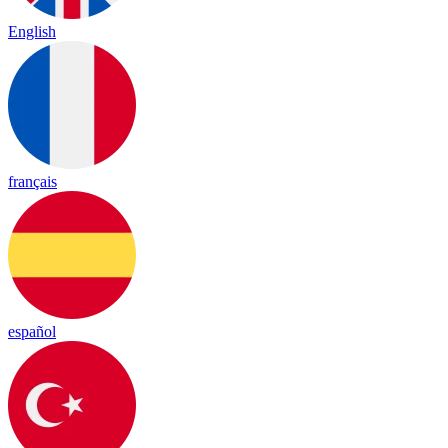
English
français
español