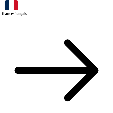
francés
français