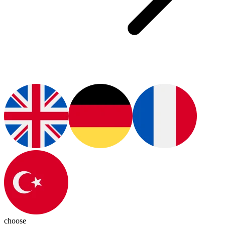
choose