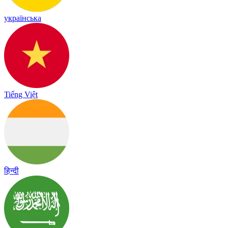
українська
Tiếng Việt
हिन्दी