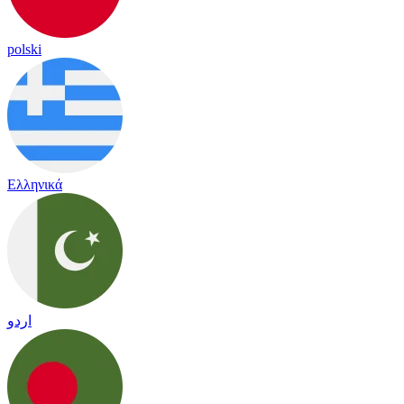
polski
Ελληνικά
اردو