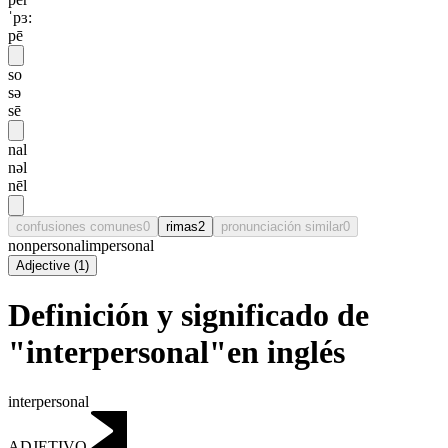
ˈpɜ:
pē
so
sə
sē
nal
nəl
nēl
confusiones comunes
0
rimas
2
pronunciación similar
0
nonpersonal
impersonal
Adjective
(
1
)
Definición y significado de
"interpersonal"en inglés
interpersonal
ADJETIVO