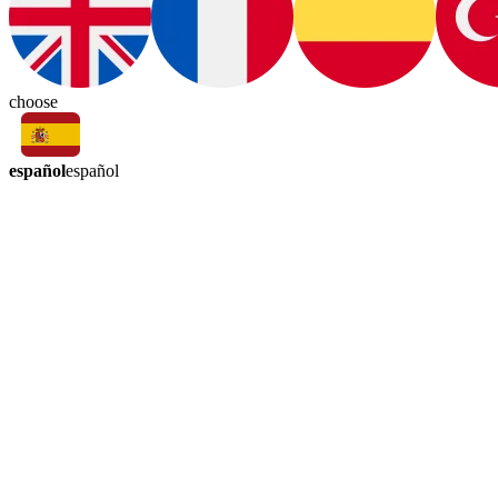
choose
español
español