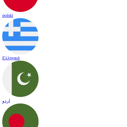
polski
Ελληνικά
اردو