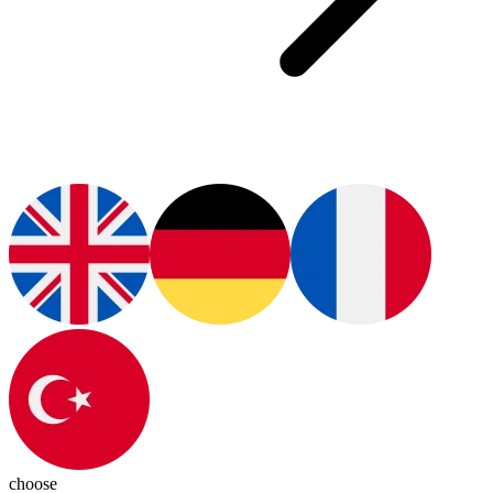
choose