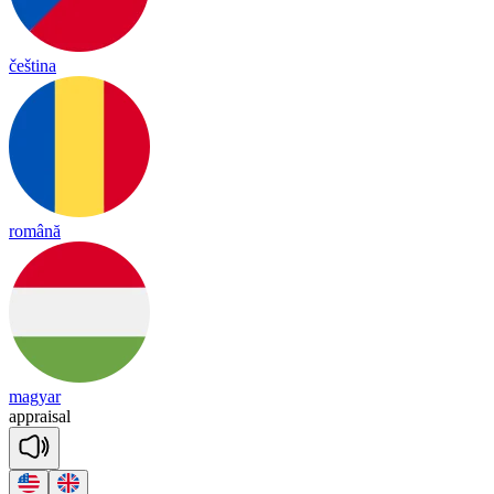
čeština
română
magyar
app
rai
sal