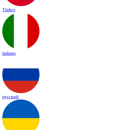
Türkçe
italiano
русский