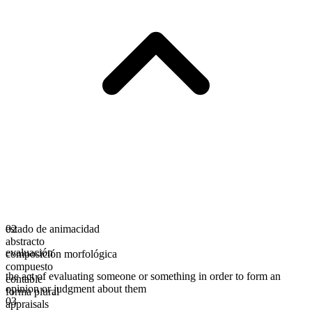
estado de animacidad
02
abstracto
evaluación
composición morfológica
compuesto
the act of evaluating someone or something in order to form an
contable
opinion or judgment about them
forma plural
03
appraisals