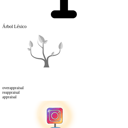
Árbol Léxico
over
appraisal
re
appraisal
appraisal