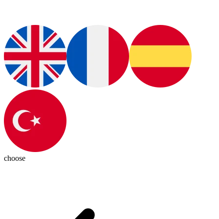
choose