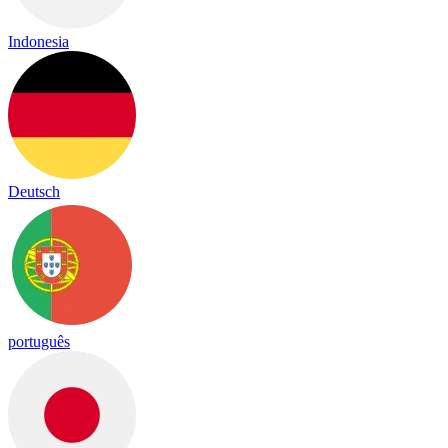
Indonesia
Deutsch
português