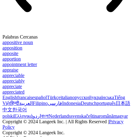
Palabras Cercanas
appositive noun
apposition
apposite
apportion
appointment letter
appraise
appreciable
appreciably
appreciate
appreciated
English
français
español
Türkçe
italiano
русский
українська
Tiếng
Việt
हिन्दी
العربية
Filipino
فارسی
Indonesia
Deutsch
português
日本語
中文
한국어
polski
Ελληνικά
اردو
বাংলা
Nederlands
svenska
čeština
română
magyar
Copyright © 2024 Langeek Inc. | All Rights Reserved |
Privacy
Policy
Copyright © 2024 Langeek Inc.