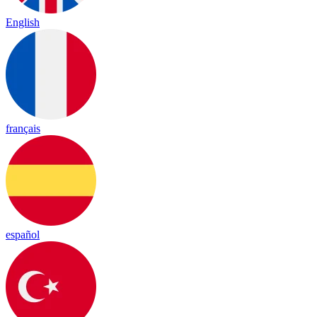
English
français
español