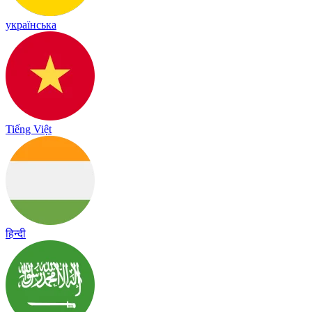
українська
Tiếng Việt
हिन्दी