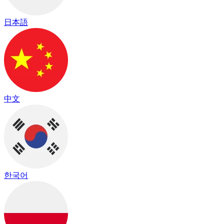
日本語
中文
한국어