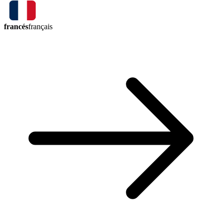
francés
français