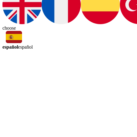
choose
español
español