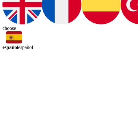
choose
español
español