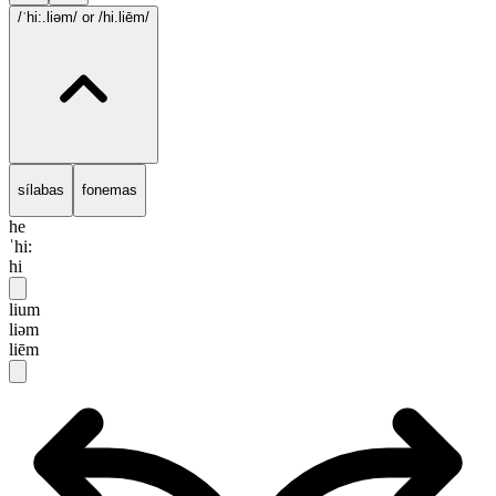
/ˈhi:.liəm/
or /hi.liēm/
sílabas
fonemas
he
ˈhi:
hi
lium
liəm
liēm