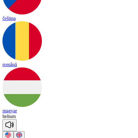
čeština
română
magyar
he
lium