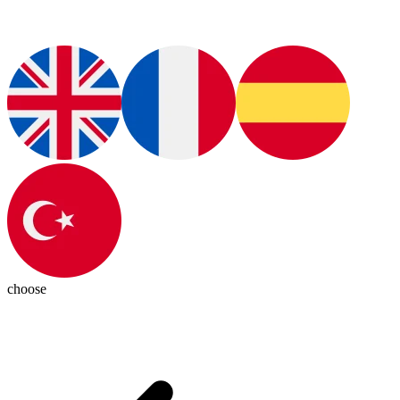
choose