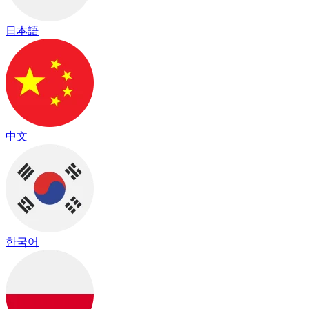
日本語
中文
한국어