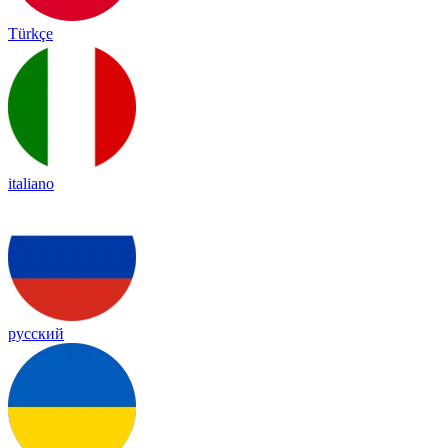
Türkçe
italiano
русский