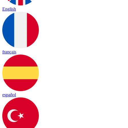
English
français
español