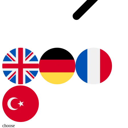
choose