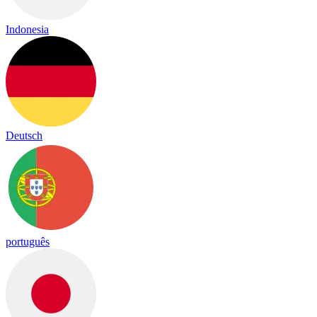
Indonesia
Deutsch
português