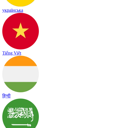
українська
Tiếng Việt
हिन्दी