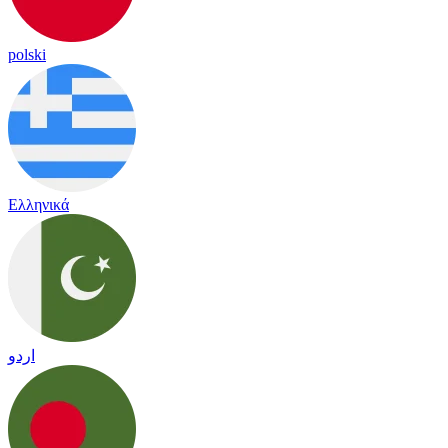
polski
Ελληνικά
اردو