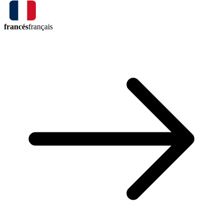
francés
français