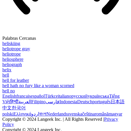
Palabras Cercanas
heliskiing
heliotrope gray
heliotrope
heliosphere
heliograph
helix
hell
hell for leather
hell hath no fury like a woman scorned
hell no
English
français
español
Türkçe
italiano
русский
українська
Tiếng
Việt
हिन्दी
العربية
Filipino
فارسی
Indonesia
Deutsch
português
日本語
中文
한국어
polski
Ελληνικά
اردو
বাংলা
Nederlands
svenska
čeština
română
magyar
Copyright © 2024 Langeek Inc. | All Rights Reserved |
Privacy
Policy
Copyright © 2024 Langeek Inc.