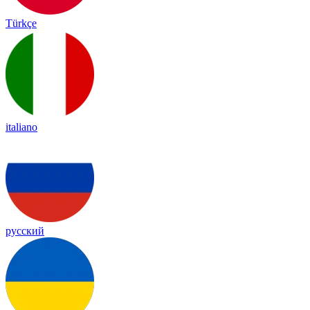
Türkçe
italiano
русский