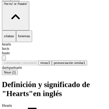
/hɑ:ts/
or /haats/
sílabas
fonemas
hearts
hɑ:ts
haats
confusiones comunes
0
rimas
3
pronunciación similar
1
darts
parts
arts
Noun
(
1
)
Definición y significado de
"Hearts"en inglés
Hearts