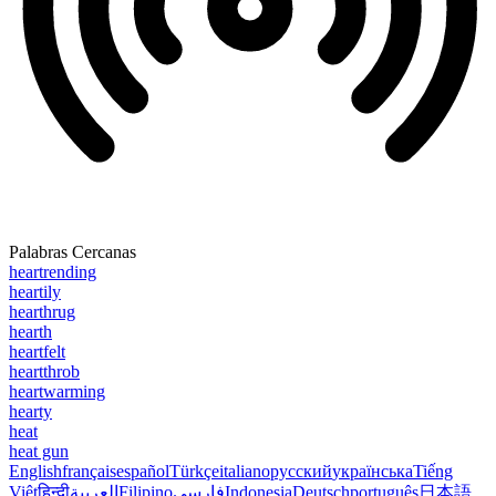
Palabras Cercanas
heartrending
heartily
hearthrug
hearth
heartfelt
heartthrob
heartwarming
hearty
heat
heat gun
English
français
español
Türkçe
italiano
русский
українська
Tiếng
Việt
हिन्दी
العربية
Filipino
فارسی
Indonesia
Deutsch
português
日本語