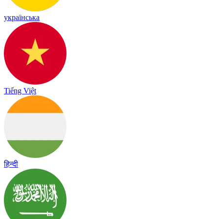
українська
Tiếng Việt
हिन्दी