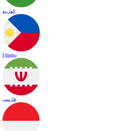
العربية
Filipino
فارسی