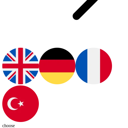
choose