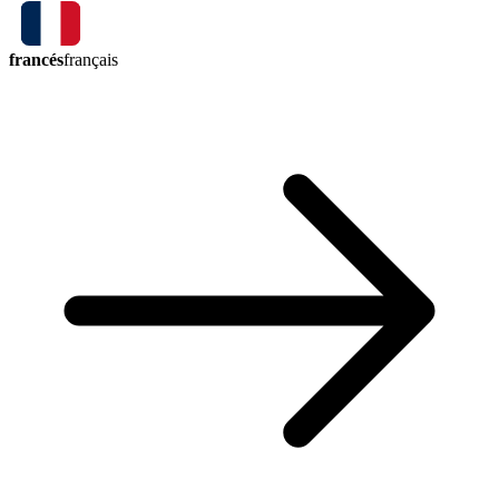
francés
français