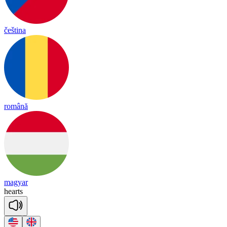
čeština
română
magyar
hearts