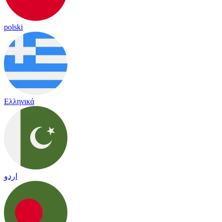
polski
Ελληνικά
اردو