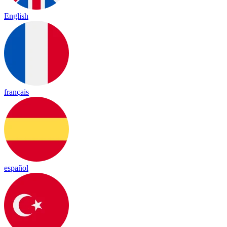
English
français
español