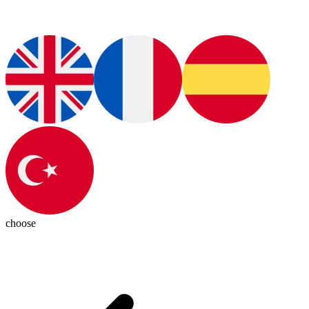
choose