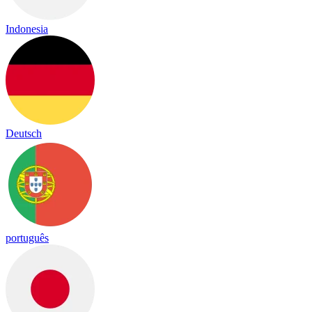
Indonesia
Deutsch
português