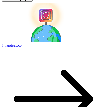
@langeek.co