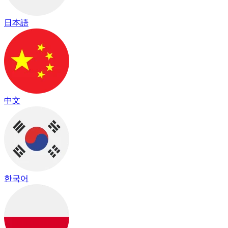
日本語
中文
한국어