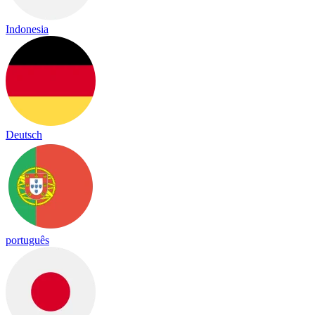
Indonesia
Deutsch
português