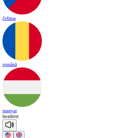
čeština
română
magyar
head
rest