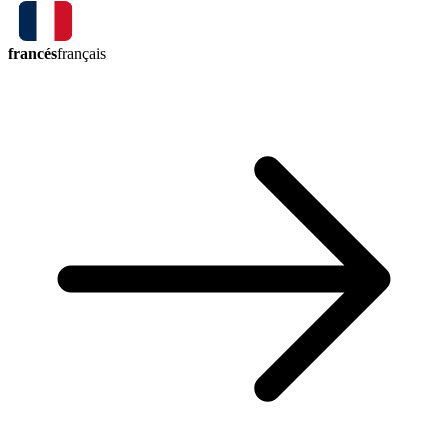
francés
français