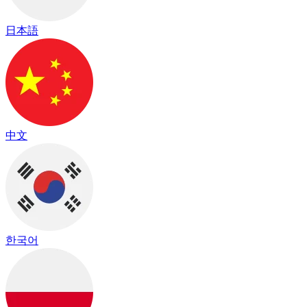
日本語
中文
한국어