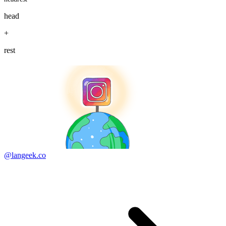
head
+
rest
@langeek.co