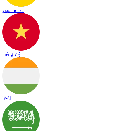
українська
Tiếng Việt
हिन्दी