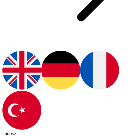
choose