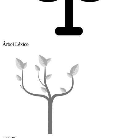
Árbol Léxico
headrest