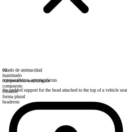
estado de animacidad
02
inanimado
reposacabezas
,
apoyacabezas
composición morfológica
compuesto
the padded support for the head attached to the top of a vehicle seat
contable
forma plural
headrests