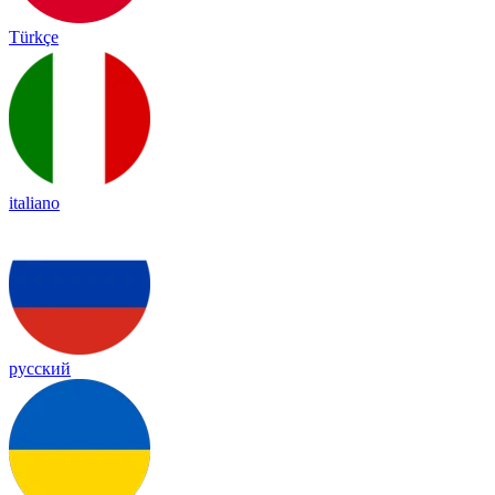
Türkçe
italiano
русский