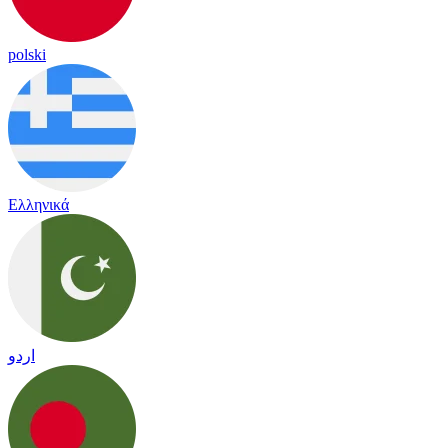
polski
Ελληνικά
اردو