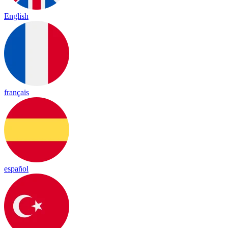
English
français
español