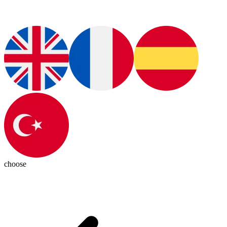
choose