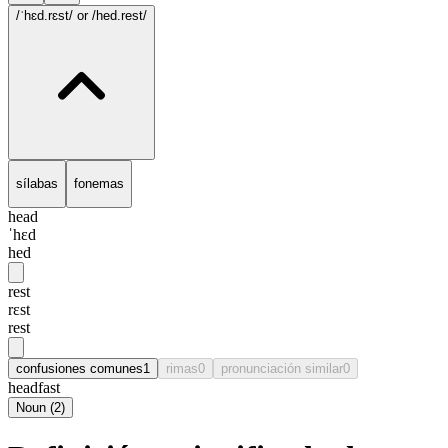
/ˈhɛd.rɛst/
or /hed.rest/
sílabas
fonemas
head
ˈhɛd
hed
rest
rɛst
rest
confusiones comunes
1
rimas
0
pronunciación similar
0
headfast
Noun
(
2
)