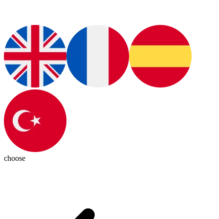
choose