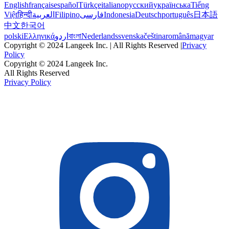
English
français
español
Türkçe
italiano
русский
українська
Tiếng
Việt
हिन्दी
العربية
Filipino
فارسی
Indonesia
Deutsch
português
日本語
中文
한국어
polski
Ελληνικά
اردو
বাংলা
Nederlands
svenska
čeština
română
magyar
Copyright © 2024 Langeek Inc. | All Rights Reserved |
Privacy
Policy
Copyright © 2024 Langeek Inc.
All Rights Reserved
Privacy Policy