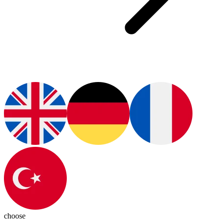
choose