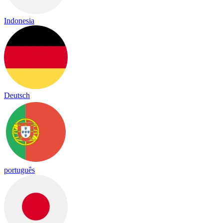
Indonesia
Deutsch
português