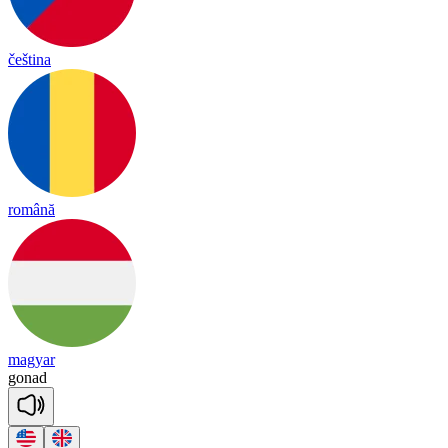
čeština
română
magyar
go
nad