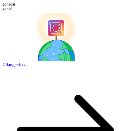
gonad
al
gonad
@langeek.co