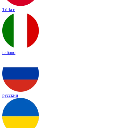
Türkçe
italiano
русский