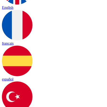
English
français
español