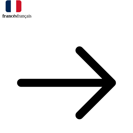
francés
français