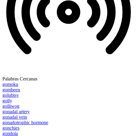
Palabras Cercanas
gomoku
gombeen
golubtsy
golly
golliwog
gonadal artery
gonadal vein
gonadotrophic hormone
gonchies
gondola