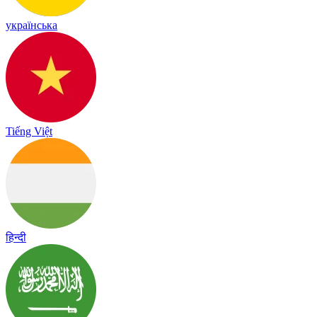
українська
Tiếng Việt
हिन्दी