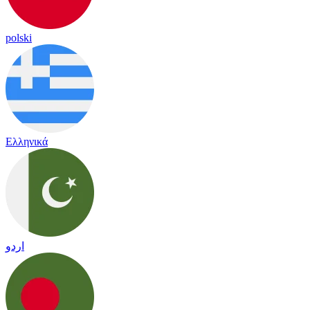
polski
Ελληνικά
اردو