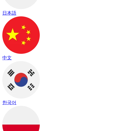
日本語
中文
한국어