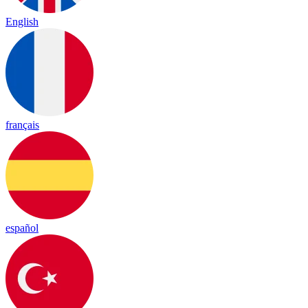
English
français
español