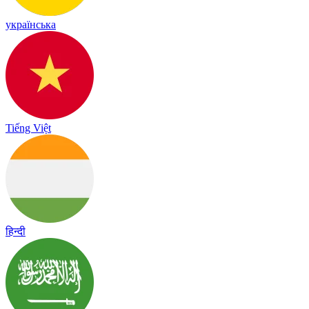
українська
Tiếng Việt
हिन्दी