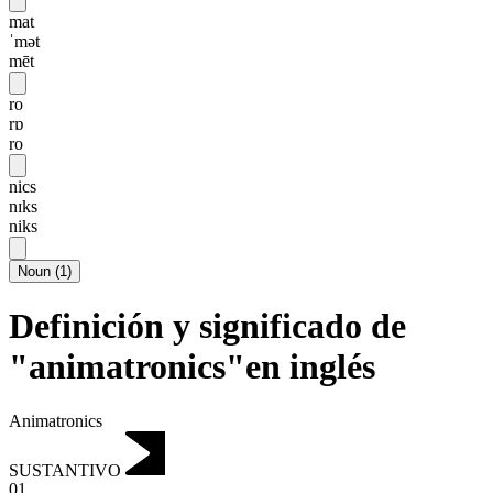
mat
ˈmət
mēt
ro
rɒ
ro
nics
nɪks
niks
Noun
(
1
)
Definición y significado de
"animatronics"en inglés
Animatronics
SUSTANTIVO
01