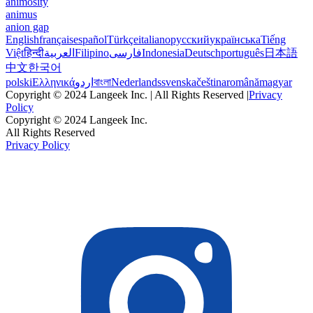
animosity
animus
anion gap
English
français
español
Türkçe
italiano
русский
українська
Tiếng
Việt
हिन्दी
العربية
Filipino
فارسی
Indonesia
Deutsch
português
日本語
中文
한국어
polski
Ελληνικά
اردو
বাংলা
Nederlands
svenska
čeština
română
magyar
Copyright © 2024 Langeek Inc. | All Rights Reserved |
Privacy
Policy
Copyright © 2024 Langeek Inc.
All Rights Reserved
Privacy Policy