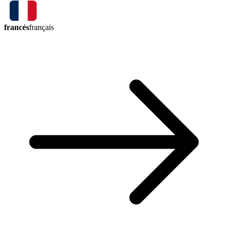
francés
français