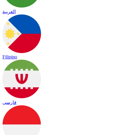
العربية
Filipino
فارسی