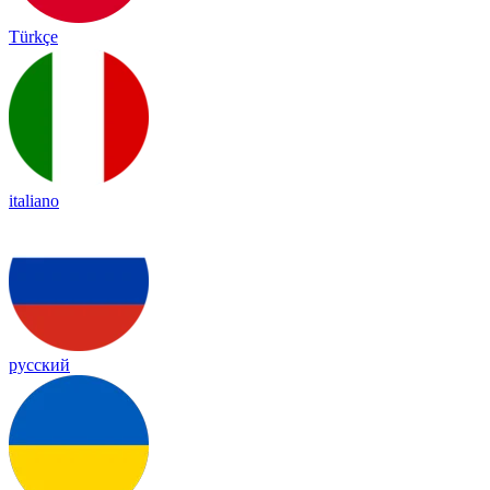
Türkçe
italiano
русский