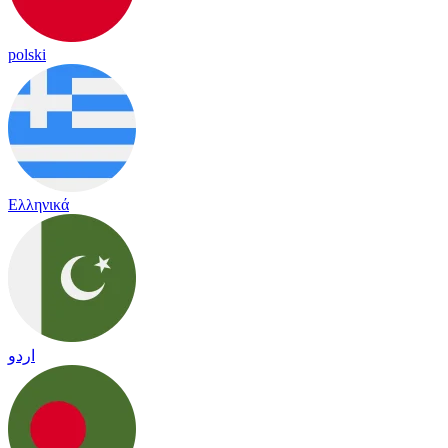
polski
Ελληνικά
اردو