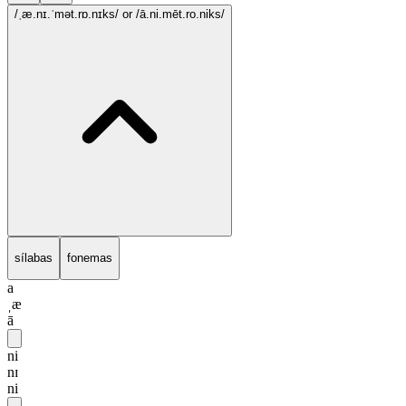
/ˌæ.nɪ.ˈmət.rɒ.nɪks/
or /ā.ni.mēt.ro.niks/
sílabas
fonemas
a
ˌæ
ā
ni
nɪ
ni