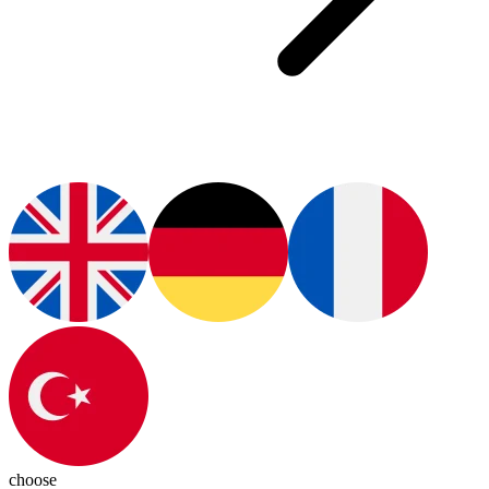
choose