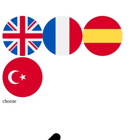
choose