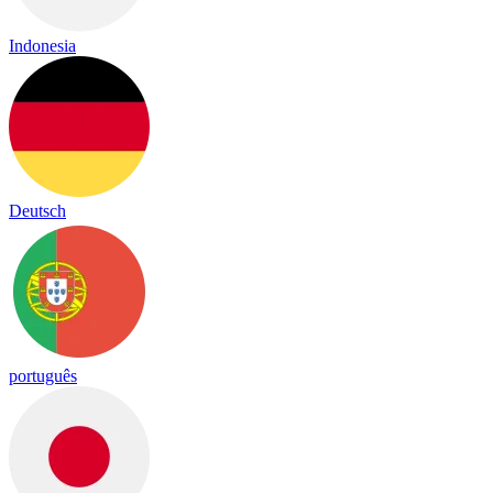
Indonesia
Deutsch
português