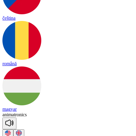
čeština
română
magyar
a
ni
mat
ro
nics