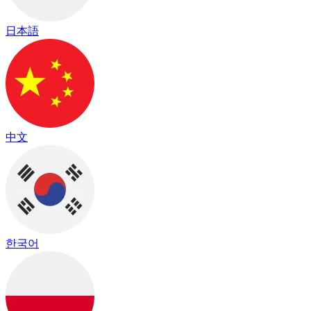
日本語
中文
한국어