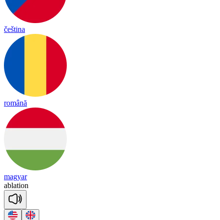
čeština
română
magyar
ab
la
tion