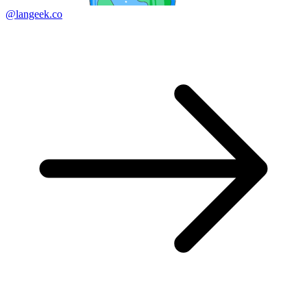
@langeek.co