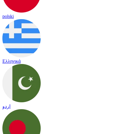
polski
Ελληνικά
اردو