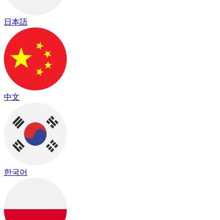
日本語
中文
한국어