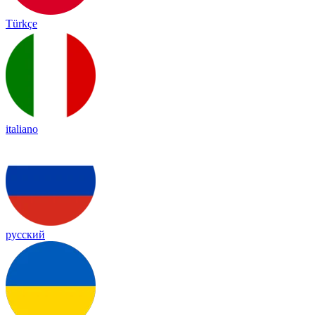
Türkçe
italiano
русский