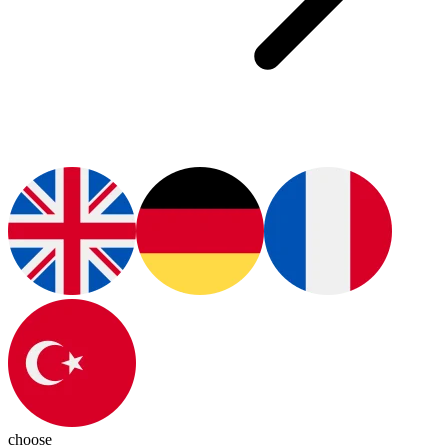
choose