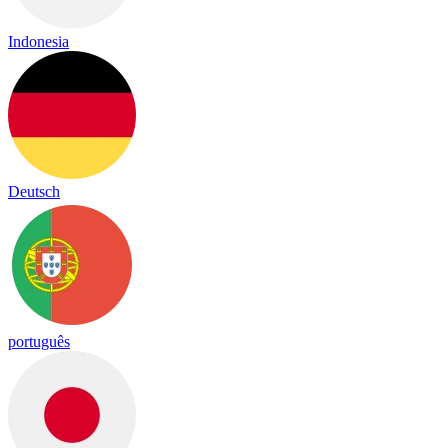
Indonesia
Deutsch
português