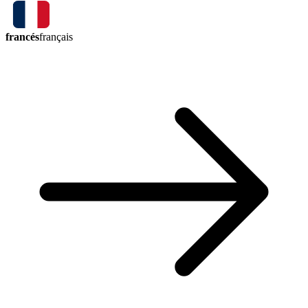
francés
français