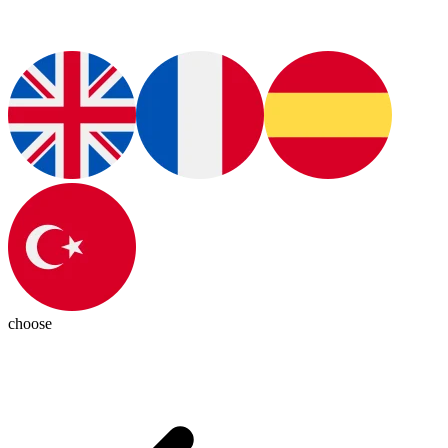
choose