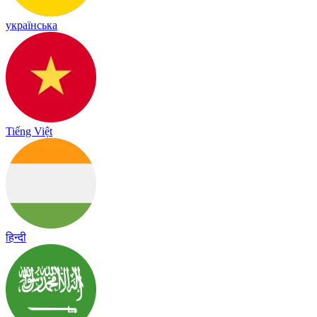
українська
Tiếng Việt
हिन्दी