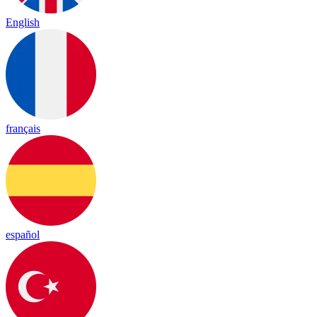
English
français
español