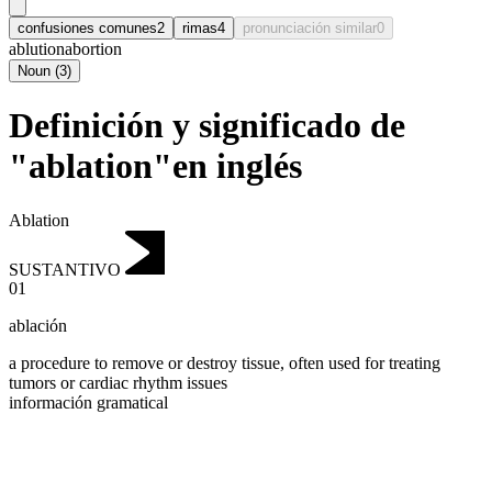
confusiones comunes
2
rimas
4
pronunciación similar
0
ablution
abortion
Noun
(
3
)
Definición y significado de
"ablation"en inglés
Ablation
SUSTANTIVO
01
ablación
a procedure to remove or destroy tissue, often used for treating
tumors or cardiac rhythm issues
información gramatical