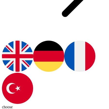
choose