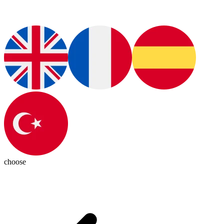
choose