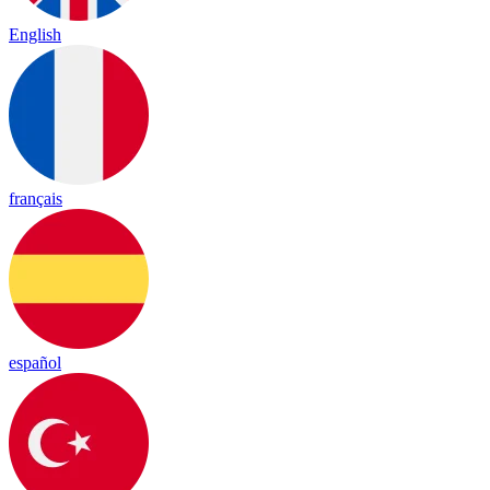
English
français
español