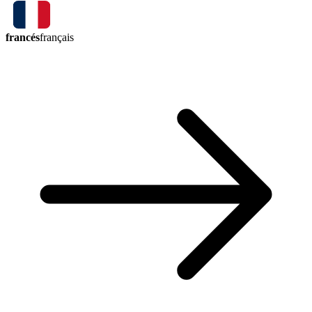
francés
français