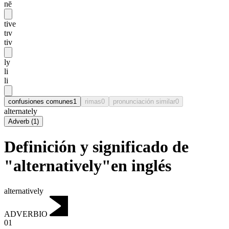
nē
tive
tɪv
tiv
ly
li
li
confusiones comunes
1
rimas
0
pronunciación similar
0
alternately
Adverb
(
1
)
Definición y significado de
"alternatively"en inglés
alternatively
ADVERBIO
01