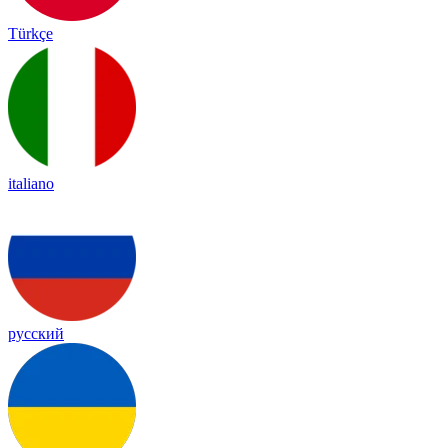
Türkçe
italiano
русский