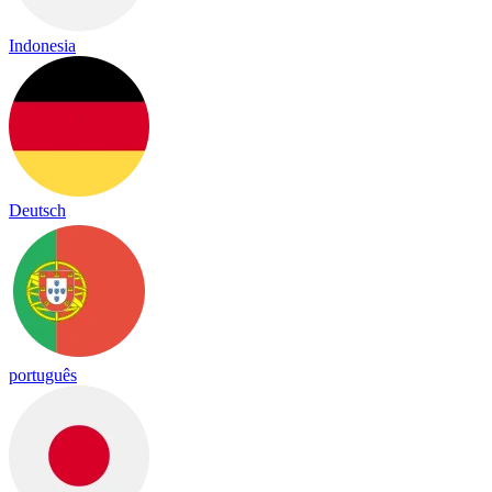
Indonesia
Deutsch
português