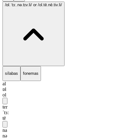
/ɒl.ˈtɜ:.nə.tɪv.li/
or /ol.tē.nē.tiv.li/
sílabas
fonemas
al
ɒl
ol
ter
ˈtɜ:
tē
na
nə