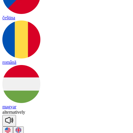
čeština
română
magyar
al
ter
na
tive
ly