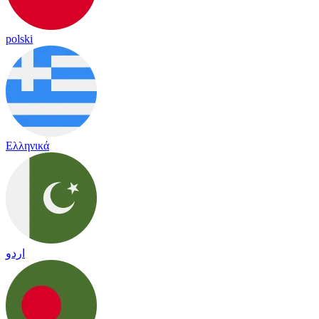
polski
Ελληνικά
اردو