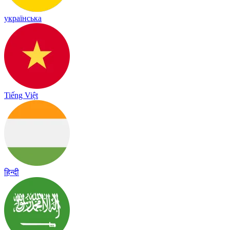
українська
Tiếng Việt
हिन्दी