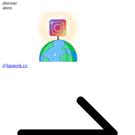
altern
ate
altern
@langeek.co