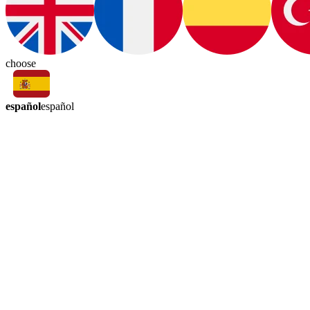
choose
español
español