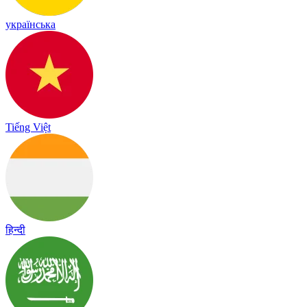
українська
Tiếng Việt
हिन्दी