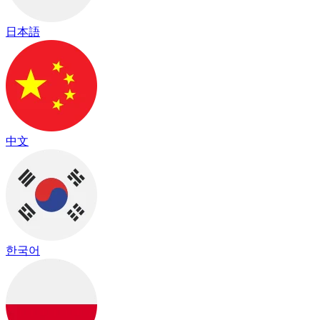
日本語
中文
한국어