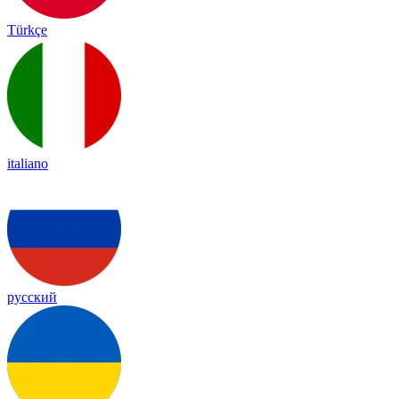
Türkçe
italiano
русский