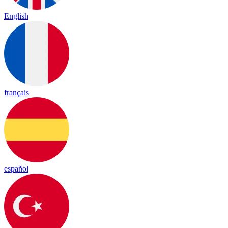
English
français
español