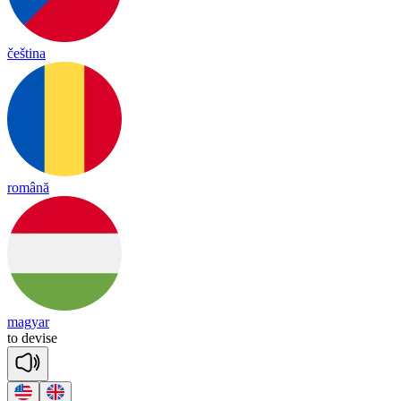
čeština
română
magyar
to
de
vise