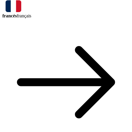
francés
français