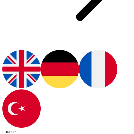
choose