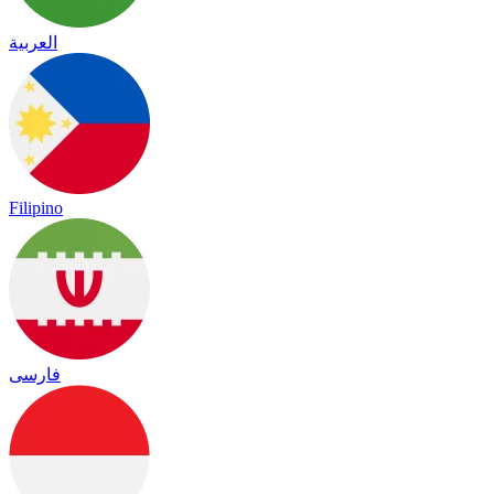
العربية
Filipino
فارسی