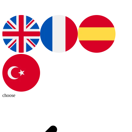
choose