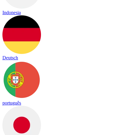
Indonesia
Deutsch
português