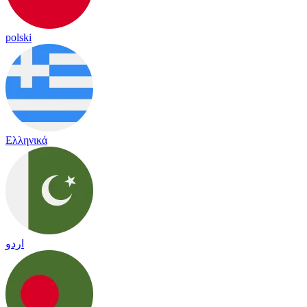
polski
Ελληνικά
اردو