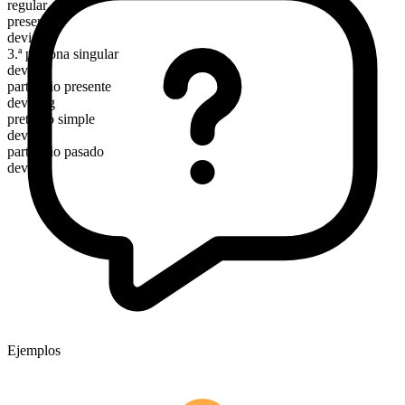
regular
presente
devise
3.ª persona singular
devises
participio presente
devising
pretérito simple
devised
participio pasado
devised
Ejemplos