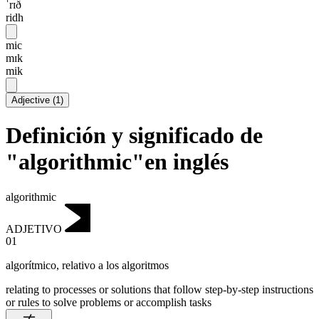
ˈrɪð
ridh
mic
mɪk
mik
Adjective
(
1
)
Definición y significado de
"algorithmic"en inglés
algorithmic
ADJETIVO
01
algorítmico
,
relativo a los algoritmos
relating to processes or solutions that follow step-by-step instructions
or rules to solve problems or accomplish tasks