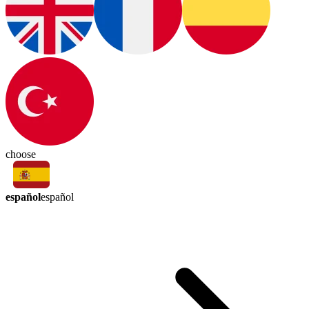
choose
español
español