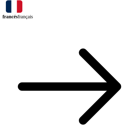
francés
français