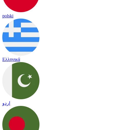
polski
Ελληνικά
اردو