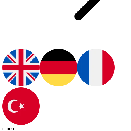
choose