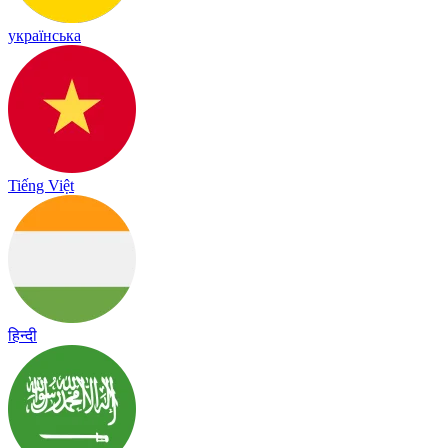
українська
Tiếng Việt
हिन्दी