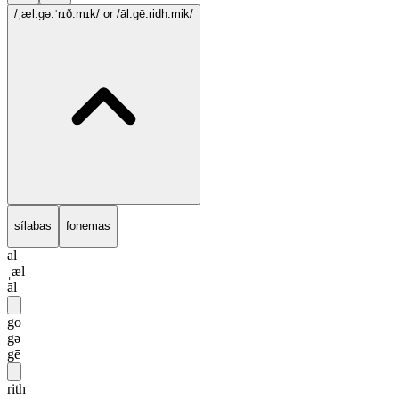
/ˌæl.gə.ˈrɪð.mɪk/
or /āl.gē.ridh.mik/
sílabas
fonemas
al
ˌæl
āl
go
gə
gē
rith