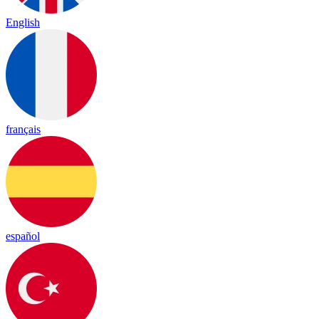
English
français
español