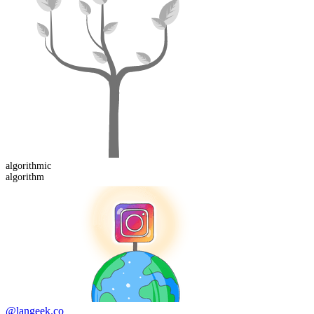
algorithm
ic
algorithm
@langeek.co