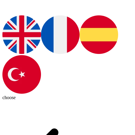
choose