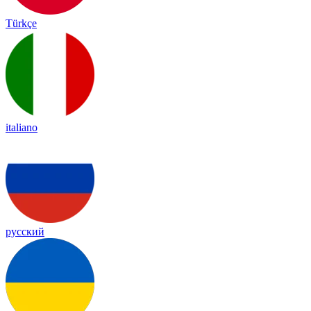
Türkçe
italiano
русский