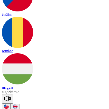
čeština
română
magyar
al
go
rith
mic