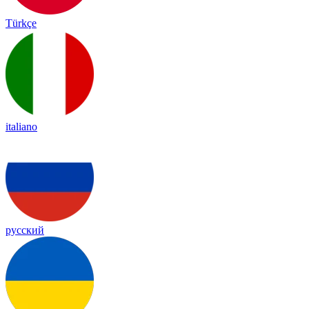
Türkçe
italiano
русский