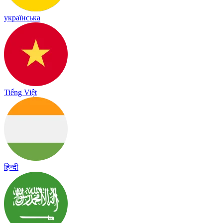
українська
Tiếng Việt
हिन्दी