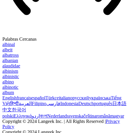
Palabras Cercanas
albinal
albeit
albatross
albanian
alaudidae
albinism
albinistic
albino
albinotic
album
English
français
español
Türkçe
italiano
русский
українська
Tiếng
Việt
हिन्दी
العربية
Filipino
فارسی
Indonesia
Deutsch
português
日本語
中文
한국어
polski
Ελληνικά
اردو
বাংলা
Nederlands
svenska
čeština
română
magyar
Copyright © 2024 Langeek Inc. | All Rights Reserved |
Privacy
Policy
Copyright © 2024 Langeek Inc.