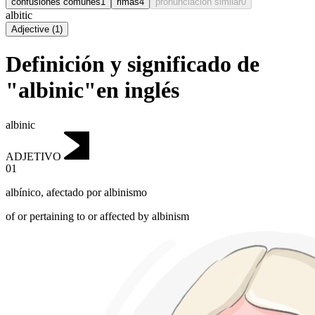
confusiones comunes
1
rimas
4
pronunciación similar
0
albitic
Adjective
(
1
)
Definición y significado de
"albinic"en inglés
albinic
ADJETIVO
01
albínico
,
afectado por albinismo
of or pertaining to or affected by albinism