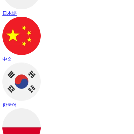
日本語
中文
한국어