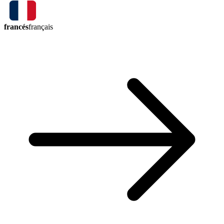
francés
français