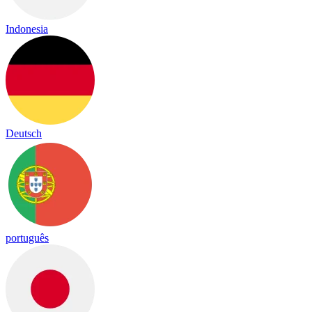
Indonesia
Deutsch
português