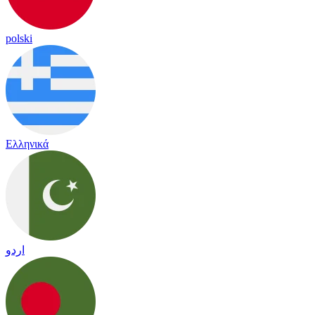
polski
Ελληνικά
اردو