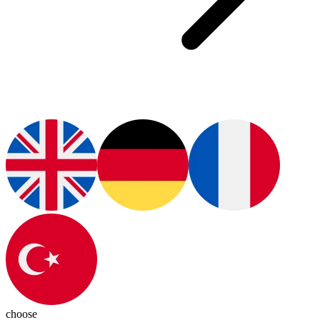
choose