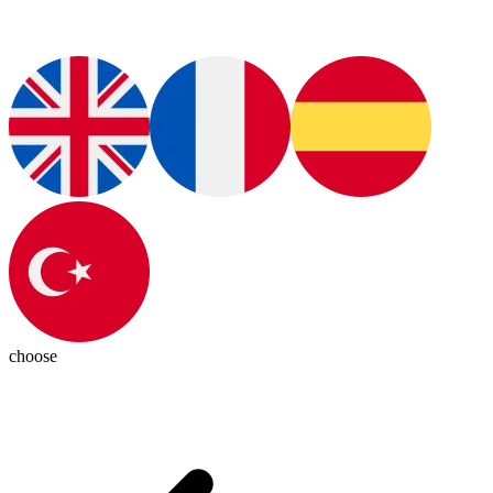
choose