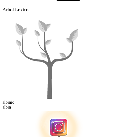
Árbol Léxico
albin
ic
albin