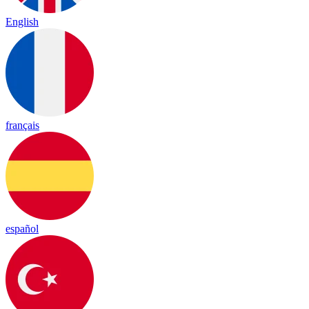
English
français
español