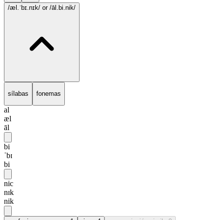
/æl.ˈbɪ.nɪk/
or /āl.bi.nik/
sílabas
fonemas
al
æl
āl
bi
ˈbɪ
bi
nic
nɪk
nik