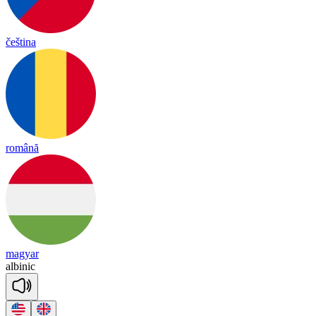
čeština
română
magyar
al
bi
nic