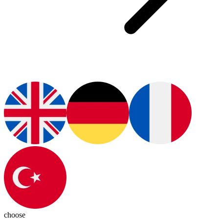
choose