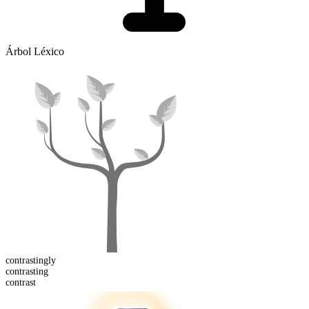
Árbol Léxico
contrasting
ly
contrast
ing
contrast