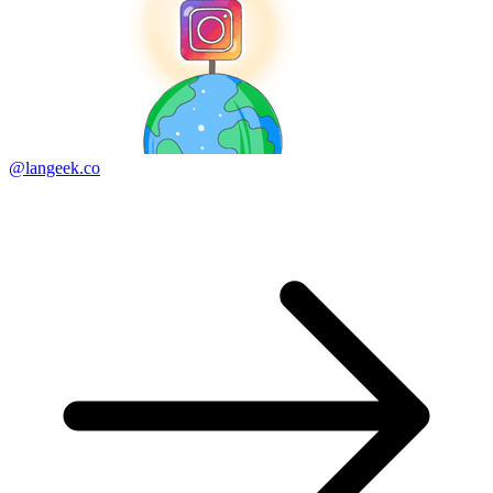
@langeek.co