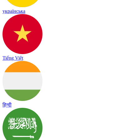
українська
Tiếng Việt
हिन्दी