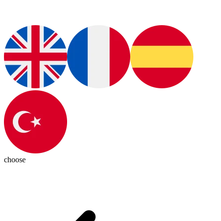
choose