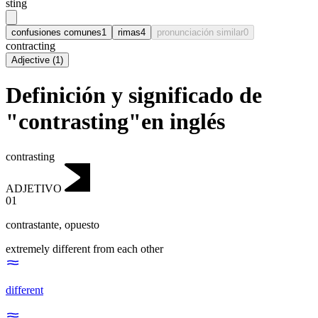
sting
confusiones comunes
1
rimas
4
pronunciación similar
0
contracting
Adjective
(
1
)
Definición y significado de
"contrasting"en inglés
contrasting
ADJETIVO
01
contrastante
,
opuesto
extremely different from each other
different