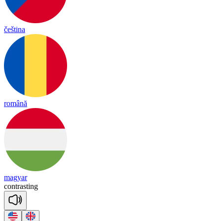
čeština
română
magyar
cont
ra
sting