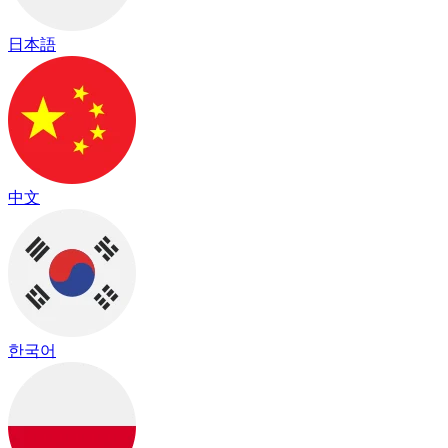
日本語
中文
한국어