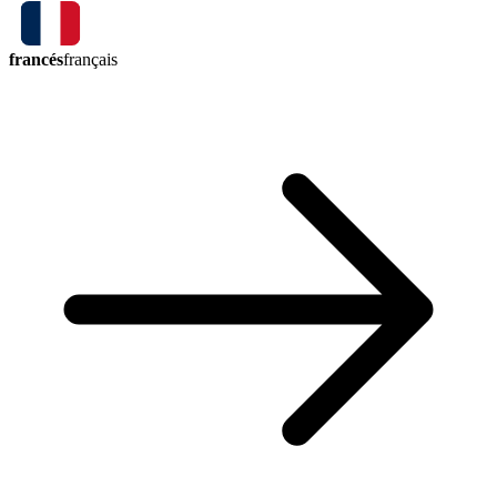
francés
français