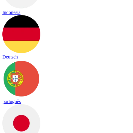
Indonesia
Deutsch
português