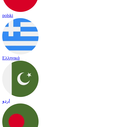
polski
Ελληνικά
اردو