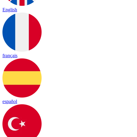
English
français
español