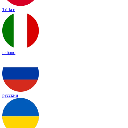
Türkçe
italiano
русский