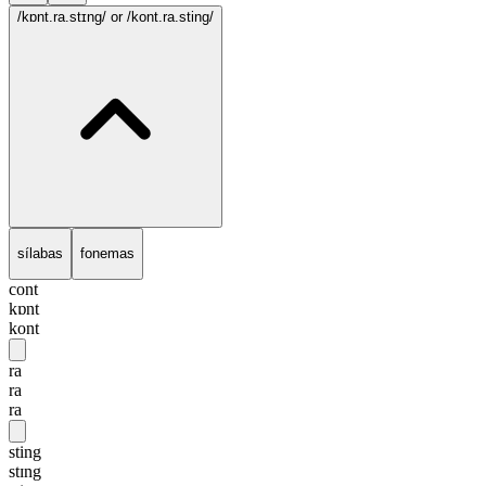
/kɒnt.ra.stɪng/
or /kont.ra.sting/
sílabas
fonemas
cont
kɒnt
kont
ra
ra
ra
sting
stɪng