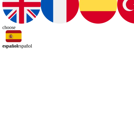
choose
español
español