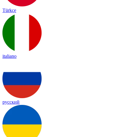
Türkçe
italiano
русский