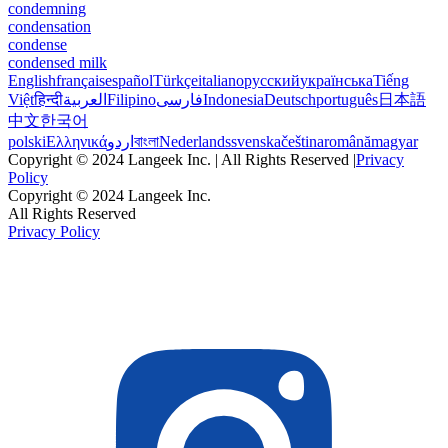
condemning
condensation
condense
condensed milk
English
français
español
Türkçe
italiano
русский
українська
Tiếng
Việt
हिन्दी
العربية
Filipino
فارسی
Indonesia
Deutsch
português
日本語
中文
한국어
polski
Ελληνικά
اردو
বাংলা
Nederlands
svenska
čeština
română
magyar
Copyright © 2024 Langeek Inc. | All Rights Reserved |
Privacy
Policy
Copyright © 2024 Langeek Inc.
All Rights Reserved
Privacy Policy