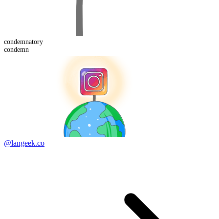
condemn
atory
condemn
@langeek.co