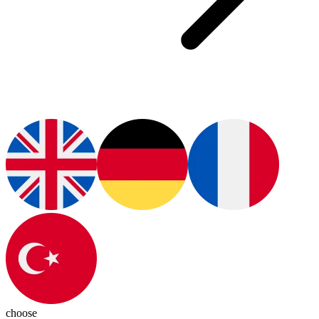
choose