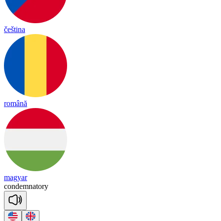
čeština
română
magyar
con
dem
na
to
ry