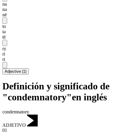
na
nə
nē
to
tə
tē
ry
ri
ri
Adjective
(
1
)
Definición y significado de
"condemnatory"en inglés
condemnatory
ADJETIVO
01