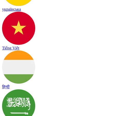
українська
Tiếng Việt
हिन्दी