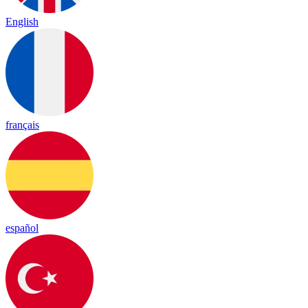
English
français
español