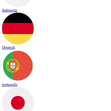
Indonesia
Deutsch
português