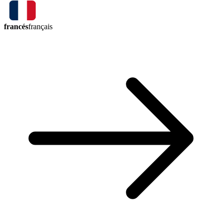
francés
français