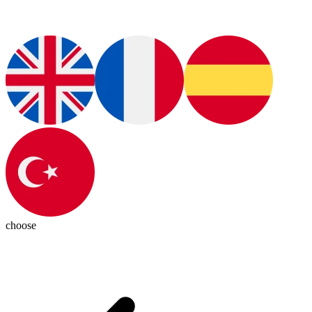
choose