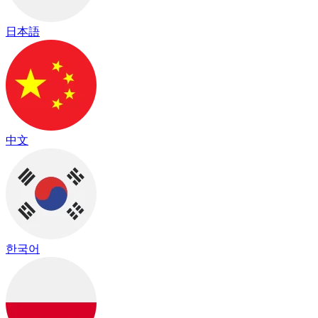
日本語
中文
한국어