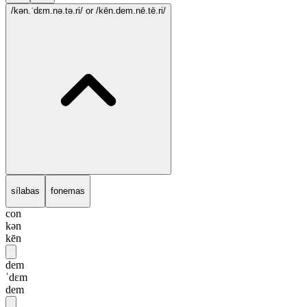
/kən.ˈdɛm.nə.tə.ri/
or /kēn.dem.nē.tē.ri/
sílabas
fonemas
con
kən
kēn
dem
ˈdɛm
dem