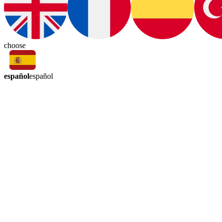
choose
español
español