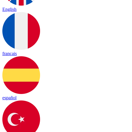
English
français
español