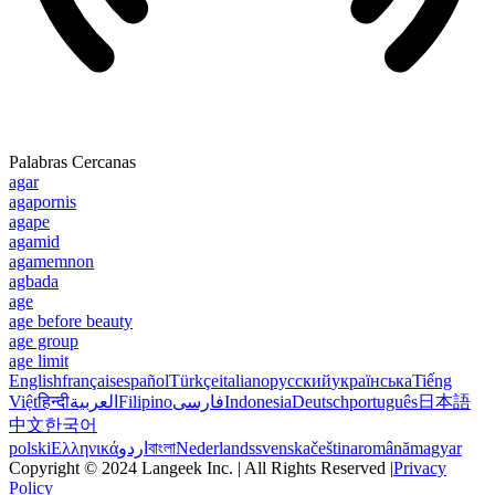
Palabras Cercanas
agar
agapornis
agape
agamid
agamemnon
agbada
age
age before beauty
age group
age limit
English
français
español
Türkçe
italiano
русский
українська
Tiếng
Việt
हिन्दी
العربية
Filipino
فارسی
Indonesia
Deutsch
português
日本語
中文
한국어
polski
Ελληνικά
اردو
বাংলা
Nederlands
svenska
čeština
română
magyar
Copyright © 2024 Langeek Inc. | All Rights Reserved |
Privacy
Policy