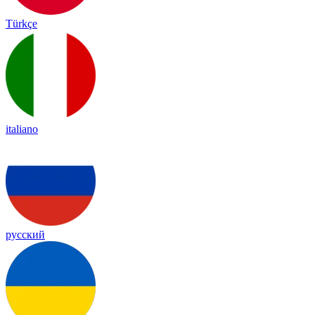
Türkçe
italiano
русский