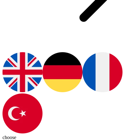
choose