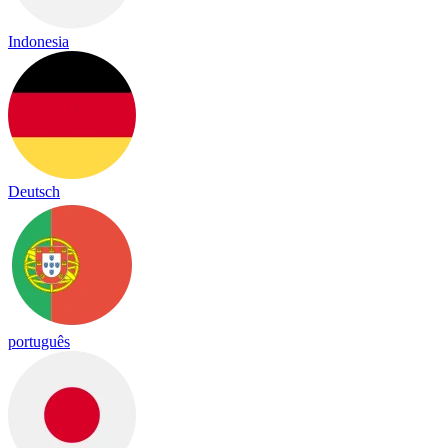
Indonesia
Deutsch
português