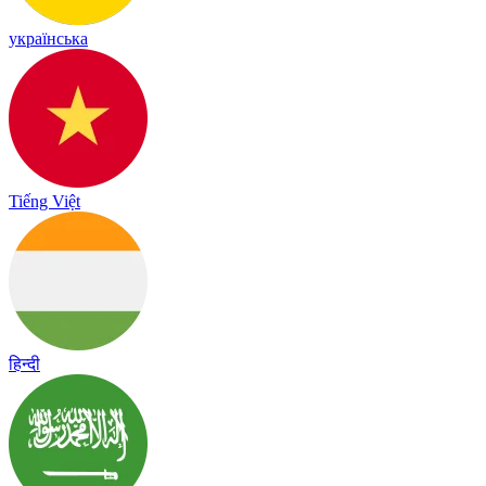
українська
Tiếng Việt
हिन्दी