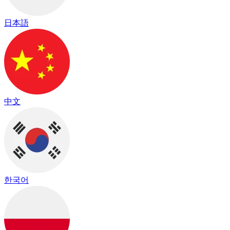
日本語
中文
한국어