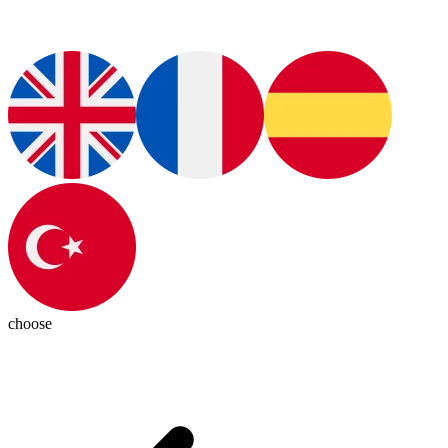
choose