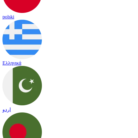
polski
Ελληνικά
اردو