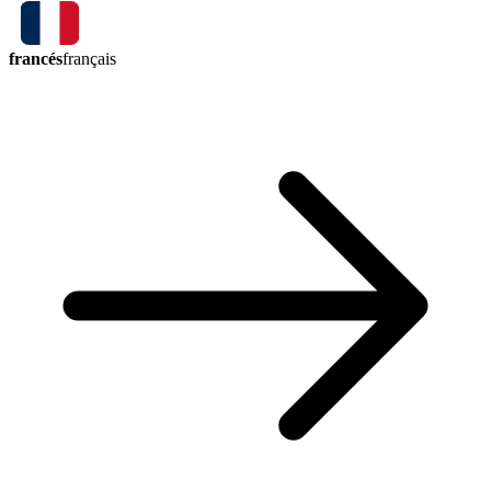
francés
français