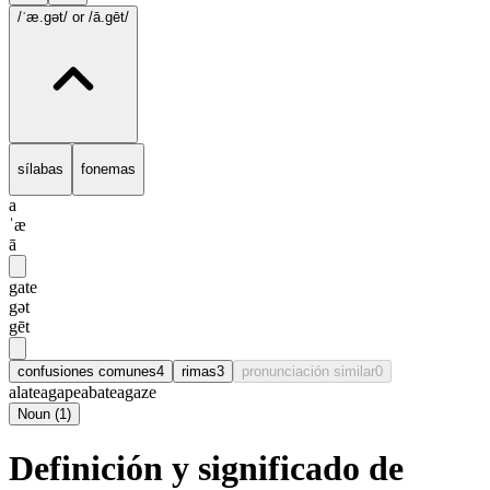
/ˈæ.gət/
or /ā.gēt/
sílabas
fonemas
a
ˈæ
ā
gate
gət
gēt
confusiones comunes
4
rimas
3
pronunciación similar
0
alate
agape
abate
agaze
Noun
(
1
)
Definición y significado de