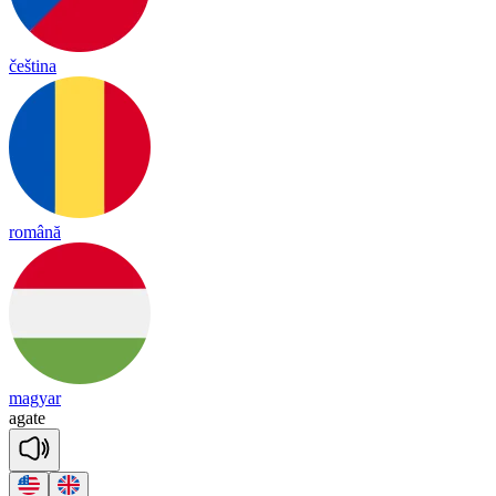
čeština
română
magyar
a
gate