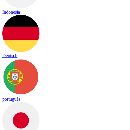
Indonesia
Deutsch
português