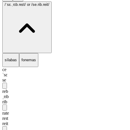
/ˈsɛ.ˌrɪb.reɪt/
or /se.rib.reit/
sílabas
fonemas
ce
ˈsɛ
se
reb
ˌrɪb
rib
rate
reɪt
reit