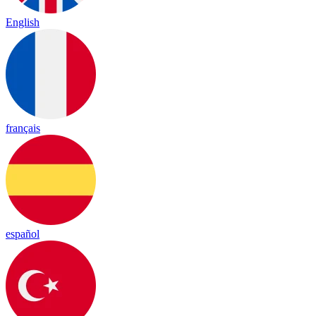
English
français
español