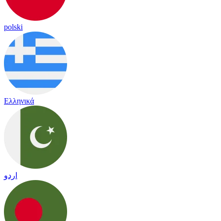
polski
Ελληνικά
اردو