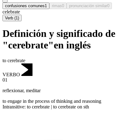
confusiones comunes
1
rimas
0
pronunciación similar
0
celebrate
Verb
(
1
)
Definición y significado de
"cerebrate"en inglés
to cerebrate
VERBO
01
reflexionar
,
meditar
to engage in the process of thinking and reasoning
Intransitive
:
to cerebrate
|
to cerebrate
on sth