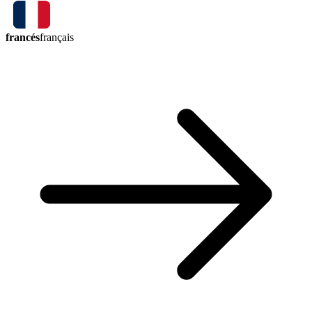
francés
français