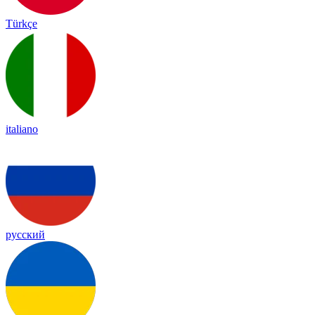
Türkçe
italiano
русский