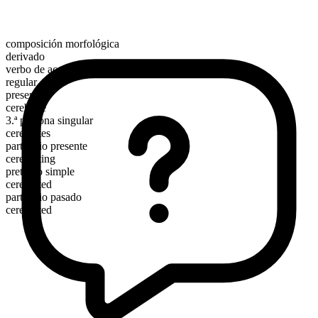
composición morfológica
derivado
verbo de acción
regular
presente
cerebrate
3.ª persona singular
cerebrates
participio presente
cerebrating
pretérito simple
cerebrated
participio pasado
cerebrated