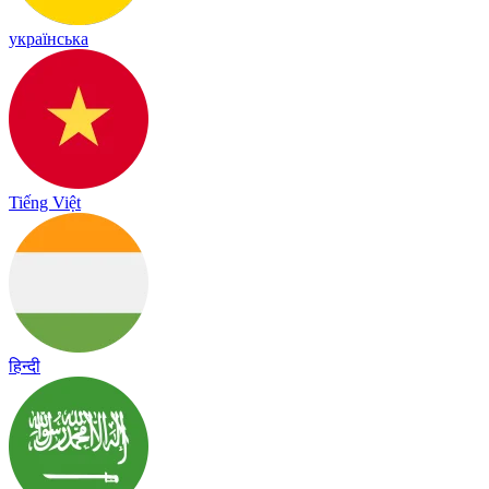
українська
Tiếng Việt
हिन्दी