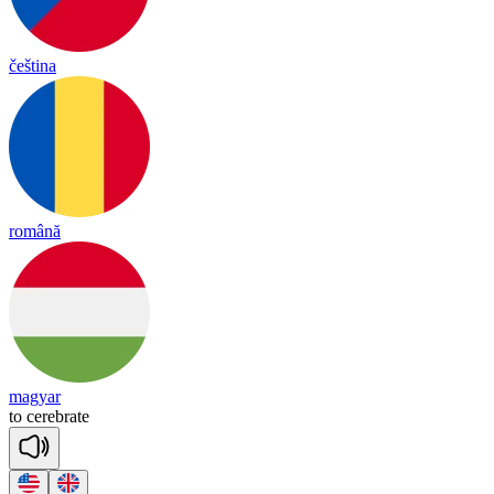
čeština
română
magyar
to
ce
reb
rate