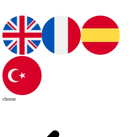
choose