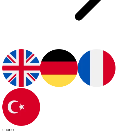
choose