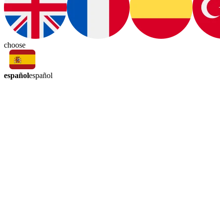
choose
español
español