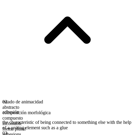
estado de animacidad
02
abstracto
adhesión
composición morfológica
compuesto
the characteristic of being connected to something else with the help
incontable
of a uniting element such as a glue
forma plural
03
adhesions