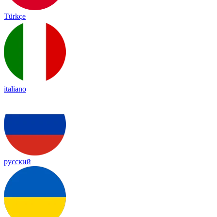
Türkçe
italiano
русский