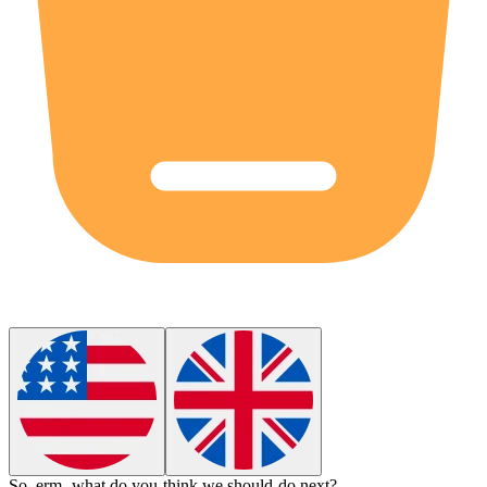
So, erm, what do you think we should do next?