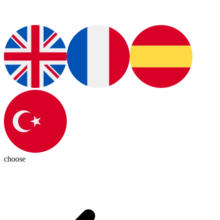
choose