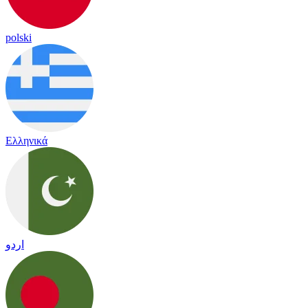
polski
Ελληνικά
اردو