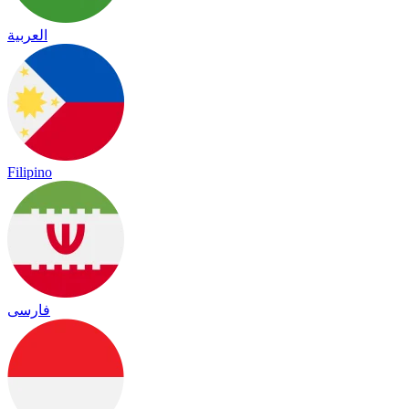
العربية
Filipino
فارسی