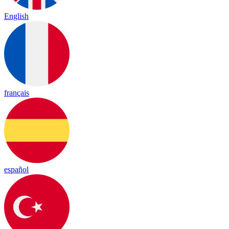
English
français
español