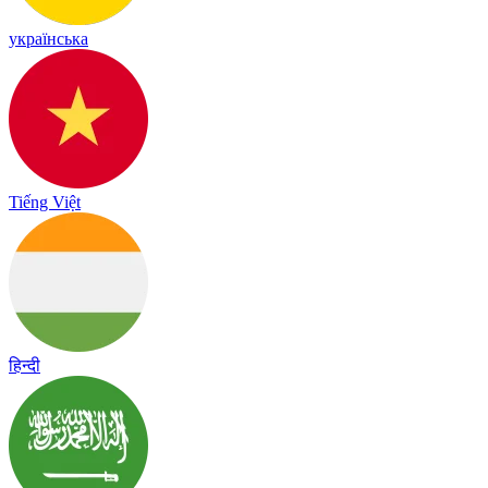
українська
Tiếng Việt
हिन्दी