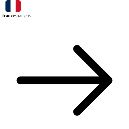
francés
français