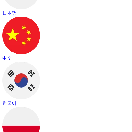
日本語
中文
한국어