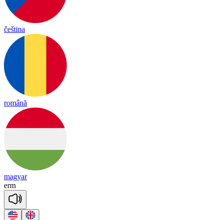
čeština
română
magyar
erm