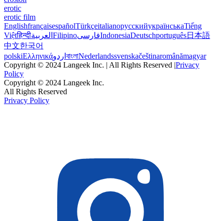
erotic
erotic film
English
français
español
Türkçe
italiano
русский
українська
Tiếng
Việt
हिन्दी
العربية
Filipino
فارسی
Indonesia
Deutsch
português
日本語
中文
한국어
polski
Ελληνικά
اردو
বাংলা
Nederlands
svenska
čeština
română
magyar
Copyright © 2024 Langeek Inc. | All Rights Reserved |
Privacy
Policy
Copyright © 2024 Langeek Inc.
All Rights Reserved
Privacy Policy