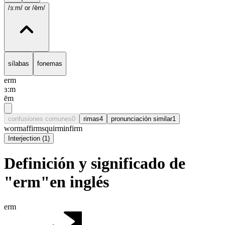
/ɜ:m/
or /ēm/
sílabas
fonemas
erm
ɜ:m
ēm
confusiones comunes
0
rimas
4
pronunciación similar
1
worm
affirm
squirm
infirm
Interjection
(
1
)
Definición y significado de
"erm"en inglés
erm