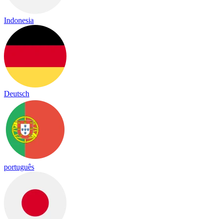
Indonesia
Deutsch
português