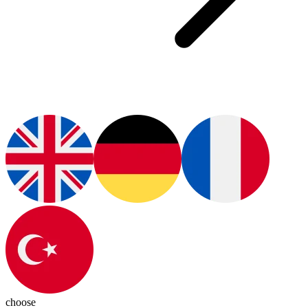
choose