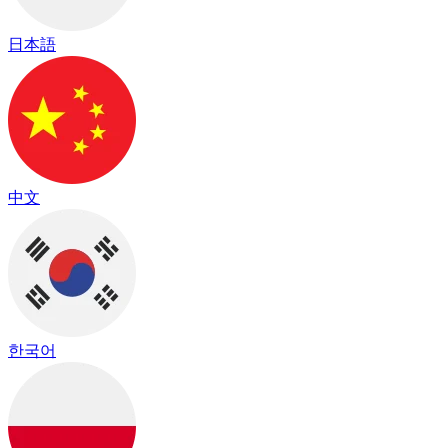
日本語
中文
한국어