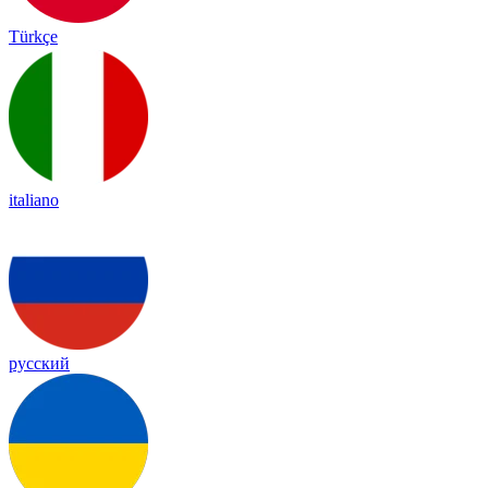
Türkçe
italiano
русский