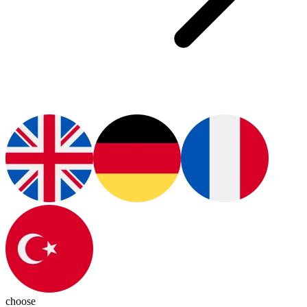
choose