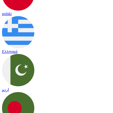
polski
Ελληνικά
اردو