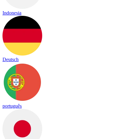
Indonesia
Deutsch
português