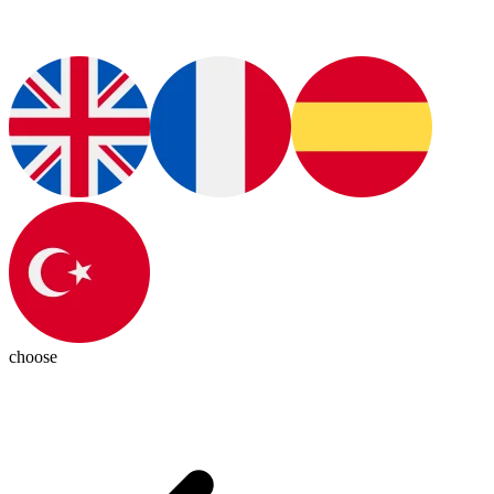
choose