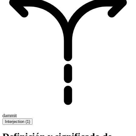
dammit
Interjection
(
1
)