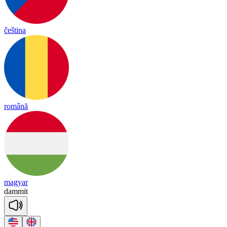
čeština
română
magyar
da
mmit