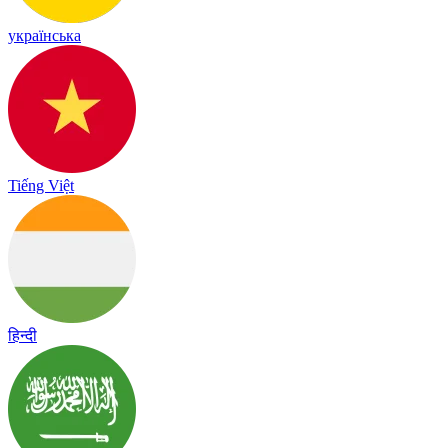
українська
Tiếng Việt
हिन्दी