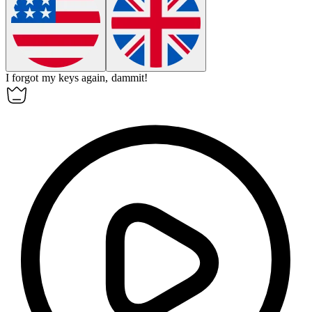
I forgot my keys again,
dammit
!