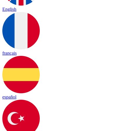
English
français
español