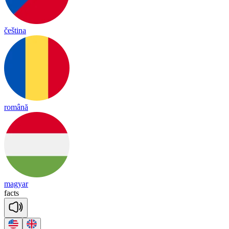
čeština
română
magyar
facts