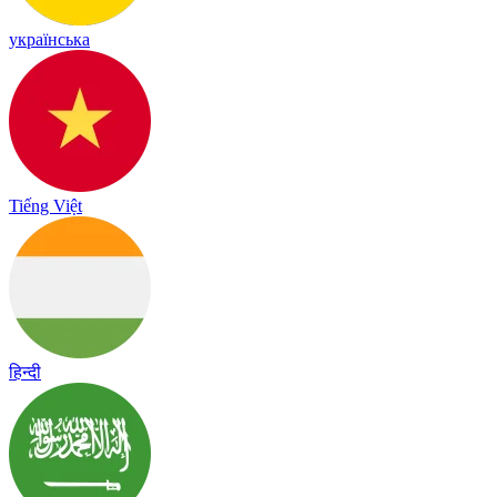
українська
Tiếng Việt
हिन्दी