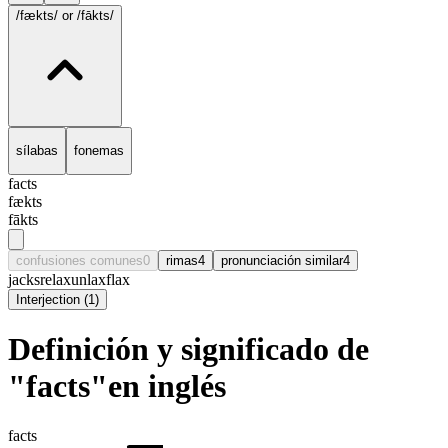
/fækts/
or /fākts/
sílabas
fonemas
facts
fækts
fākts
confusiones comunes
0
rimas
4
pronunciación similar
4
jacks
relax
unlax
flax
Interjection
(
1
)
Definición y significado de
"facts"en inglés
facts