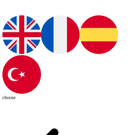
choose