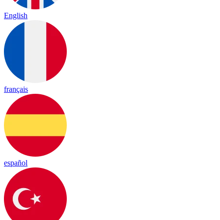
English
français
español