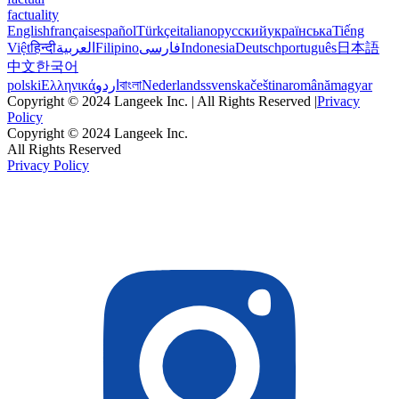
factuality
English
français
español
Türkçe
italiano
русский
українська
Tiếng
Việt
हिन्दी
العربية
Filipino
فارسی
Indonesia
Deutsch
português
日本語
中文
한국어
polski
Ελληνικά
اردو
বাংলা
Nederlands
svenska
čeština
română
magyar
Copyright © 2024 Langeek Inc. | All Rights Reserved |
Privacy
Policy
Copyright © 2024 Langeek Inc.
All Rights Reserved
Privacy Policy