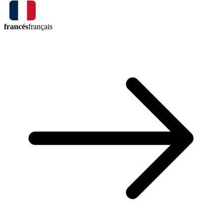
francés
français