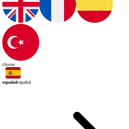
choose
español
español