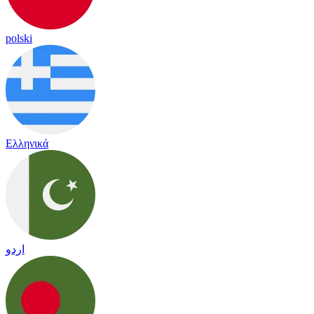
polski
Ελληνικά
اردو