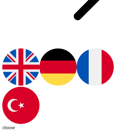
choose