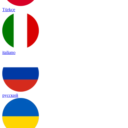
Türkçe
italiano
русский