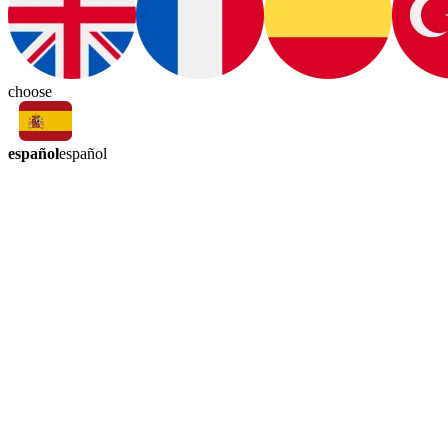
choose
español
español