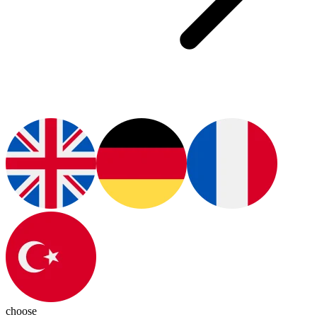
choose