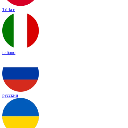
Türkçe
italiano
русский