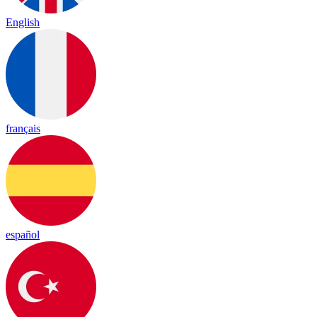
English
français
español