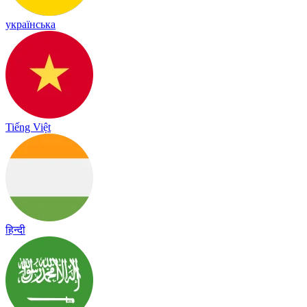
українська
Tiếng Việt
हिन्दी