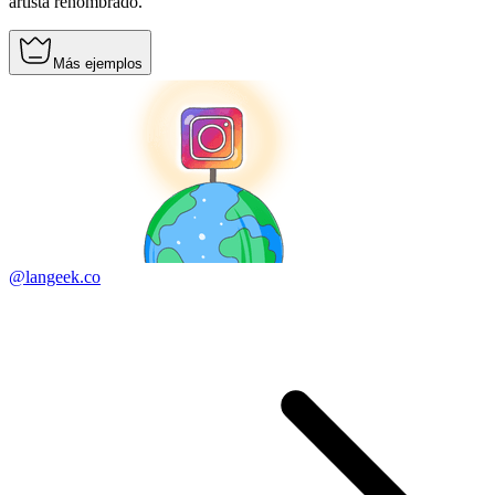
artista renombrado.
Más ejemplos
@langeek.co