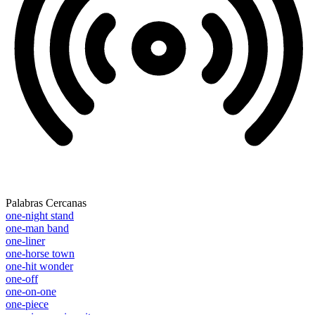
Palabras Cercanas
one-night stand
one-man band
one-liner
one-horse town
one-hit wonder
one-off
one-on-one
one-piece