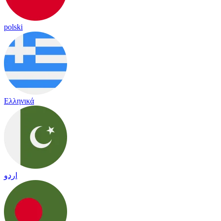
polski
Ελληνικά
اردو