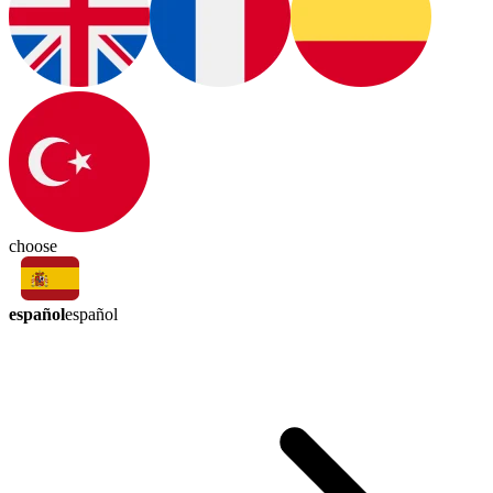
choose
español
español