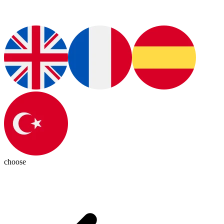
choose