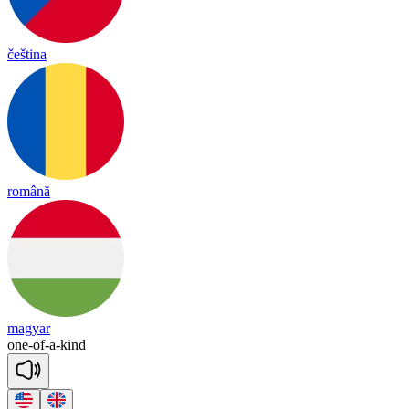
čeština
română
magyar
one
-
of
-
a
-
kind