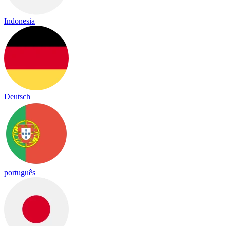
Indonesia
Deutsch
português