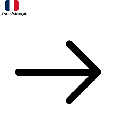
francés
français