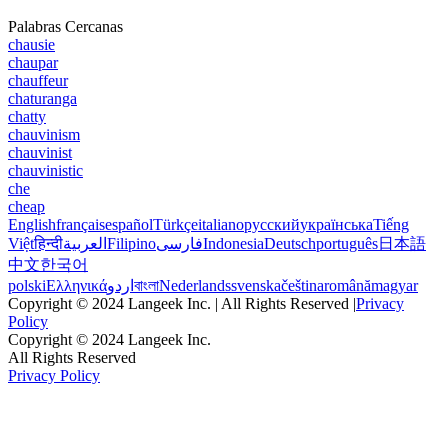
Palabras Cercanas
chausie
chaupar
chauffeur
chaturanga
chatty
chauvinism
chauvinist
chauvinistic
che
cheap
English
français
español
Türkçe
italiano
русский
українська
Tiếng
Việt
हिन्दी
العربية
Filipino
فارسی
Indonesia
Deutsch
português
日本語
中文
한국어
polski
Ελληνικά
اردو
বাংলা
Nederlands
svenska
čeština
română
magyar
Copyright © 2024 Langeek Inc. | All Rights Reserved |
Privacy
Policy
Copyright © 2024 Langeek Inc.
All Rights Reserved
Privacy Policy