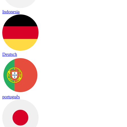
Indonesia
Deutsch
português