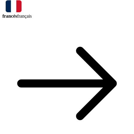
francés
français