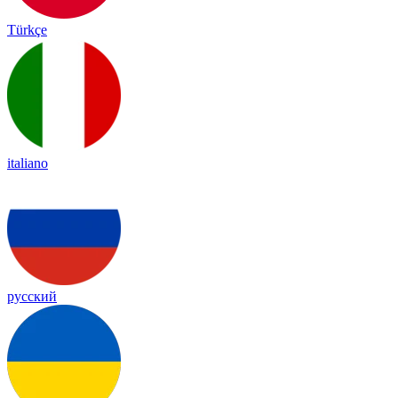
Türkçe
italiano
русский