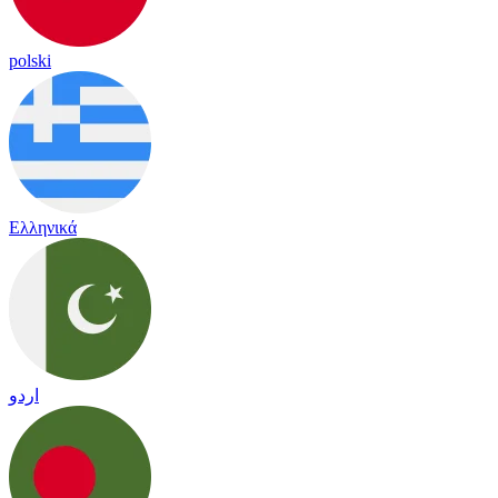
polski
Ελληνικά
اردو