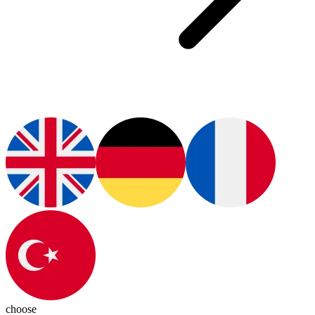
choose