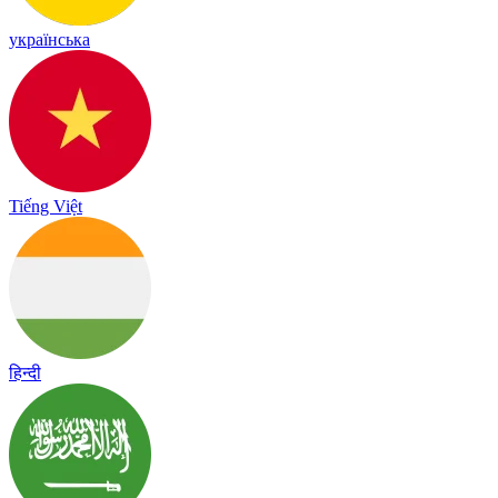
українська
Tiếng Việt
हिन्दी