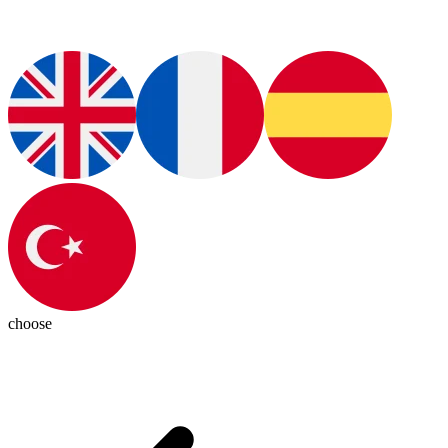
choose