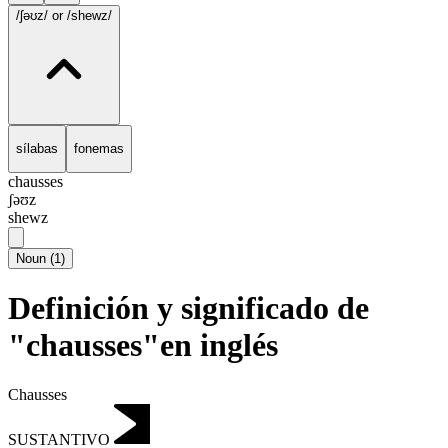
/ʃəʊz/
or /shewz/
sílabas
fonemas
chausses
ʃəʊz
shewz
Noun
(
1
)
Definición y significado de
"chausses"en inglés
Chausses
SUSTANTIVO