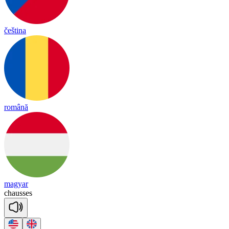
čeština
română
magyar
chausses