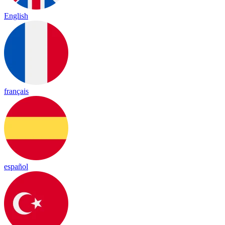
English
français
español