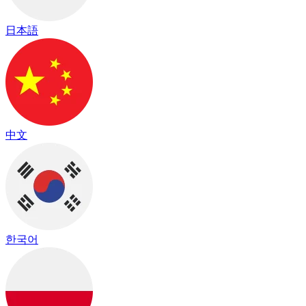
日本語
中文
한국어