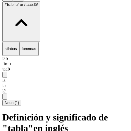
/ˈtɑ:b.lə/
or /taab.lē/
sílabas
fonemas
tab
ˈtɑ:b
taab
la
lə
lē
Noun
(
1
)
Definición y significado de
"tabla"en inglés