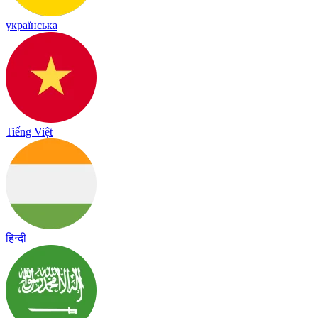
українська
Tiếng Việt
हिन्दी