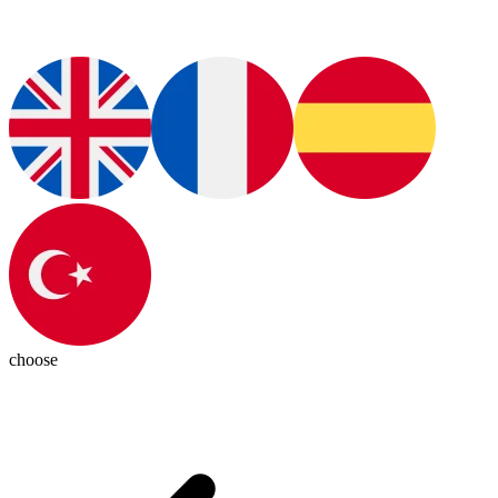
choose