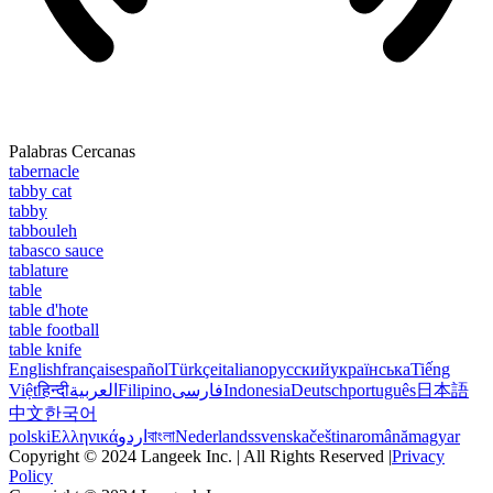
Palabras Cercanas
tabernacle
tabby cat
tabby
tabbouleh
tabasco sauce
tablature
table
table d'hote
table football
table knife
English
français
español
Türkçe
italiano
русский
українська
Tiếng
Việt
हिन्दी
العربية
Filipino
فارسی
Indonesia
Deutsch
português
日本語
中文
한국어
polski
Ελληνικά
اردو
বাংলা
Nederlands
svenska
čeština
română
magyar
Copyright © 2024 Langeek Inc. | All Rights Reserved |
Privacy
Policy