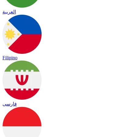
العربية
Filipino
فارسی