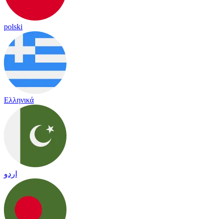
polski
Ελληνικά
اردو