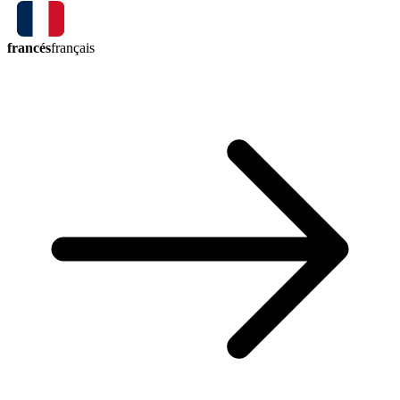
francés
français