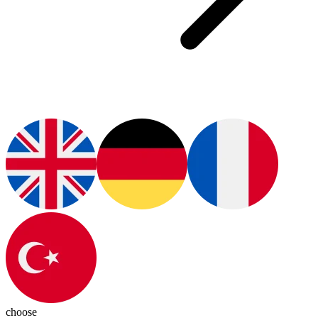
choose