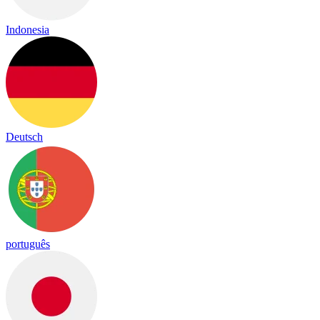
Indonesia
Deutsch
português