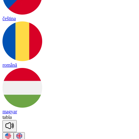
čeština
română
magyar
tab
la