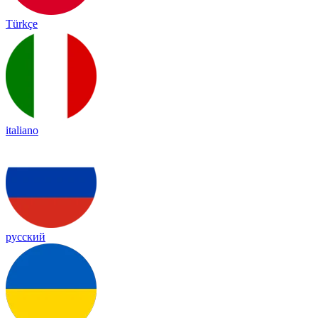
Türkçe
italiano
русский