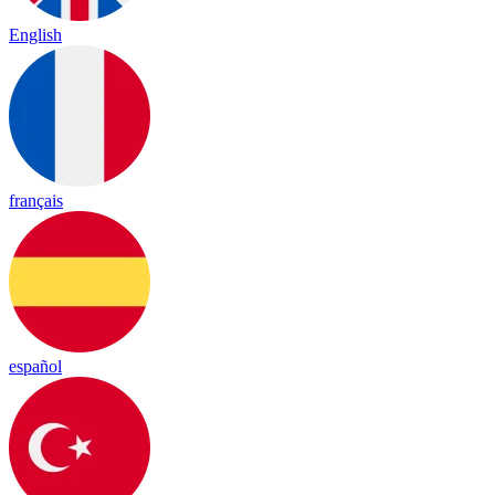
English
français
español