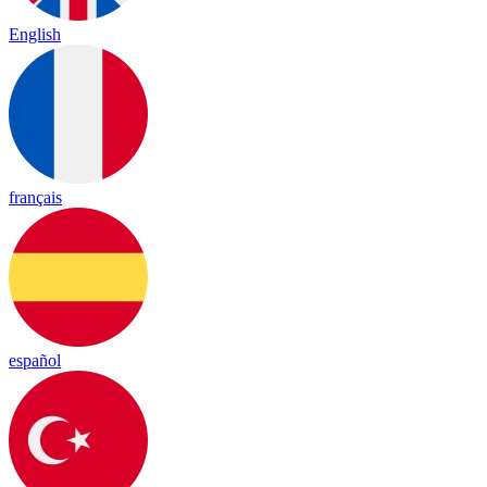
English
français
español