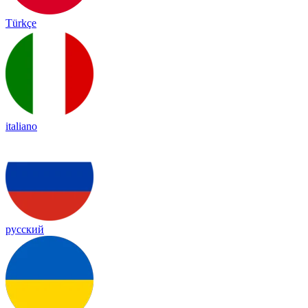
Türkçe
italiano
русский