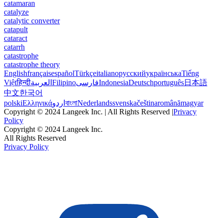
catamaran
catalyze
catalytic converter
catapult
cataract
catarrh
catastrophe
catastrophe theory
English
français
español
Türkçe
italiano
русский
українська
Tiếng
Việt
हिन्दी
العربية
Filipino
فارسی
Indonesia
Deutsch
português
日本語
中文
한국어
polski
Ελληνικά
اردو
বাংলা
Nederlands
svenska
čeština
română
magyar
Copyright © 2024 Langeek Inc. | All Rights Reserved |
Privacy
Policy
Copyright © 2024 Langeek Inc.
All Rights Reserved
Privacy Policy