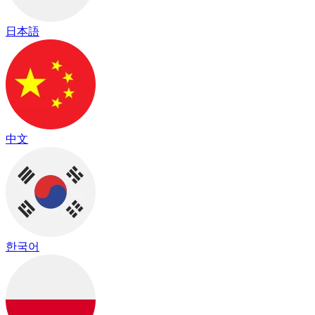
日本語
中文
한국어