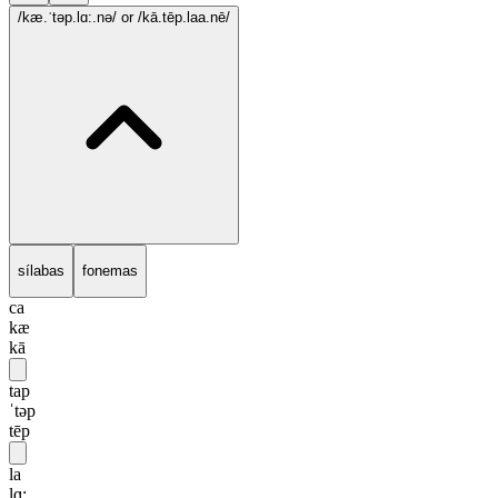
/kæ.ˈtəp.lɑ:.nə/
or /kā.tēp.laa.nē/
sílabas
fonemas
ca
kæ
kā
tap
ˈtəp
tēp
la
lɑ: