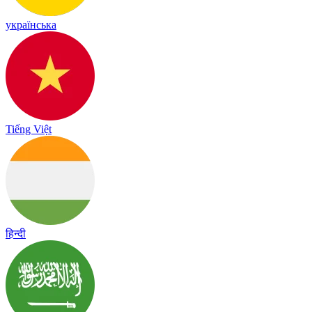
українська
Tiếng Việt
हिन्दी