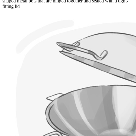
shaped metal pots that are hinged together and sealed with a tight-
fitting lid