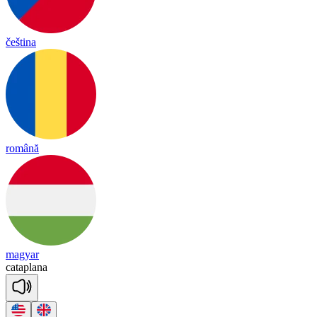
čeština
română
magyar
ca
tap
la
na