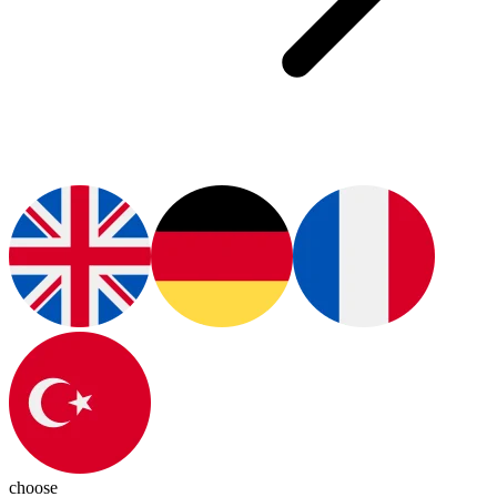
choose