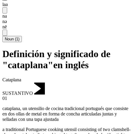
laa
na
nə
nē
Noun
(
1
)
Definición y significado de
"cataplana"en inglés
Cataplana
SUSTANTIVO
01
cataplana
,
un utensilio de cocina tradicional portugués que consiste
en dos ollas de metal en forma de concha articuladas juntas y
selladas con una tapa ajustada
a traditional Portuguese cooking utensil consisting of two clamshell-