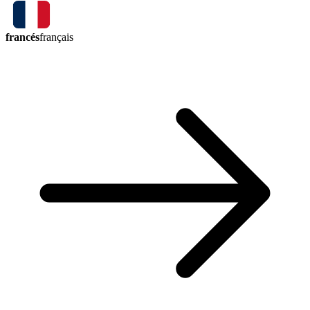
francés
français