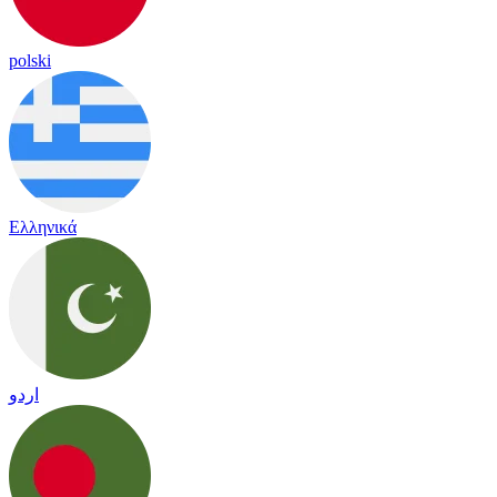
polski
Ελληνικά
اردو