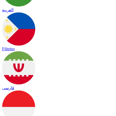
العربية
Filipino
فارسی