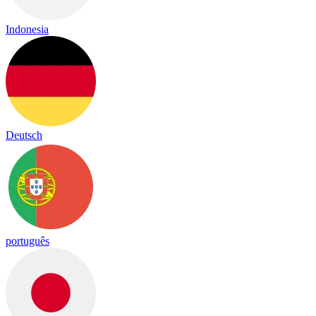
Indonesia
Deutsch
português