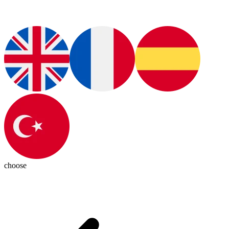
choose