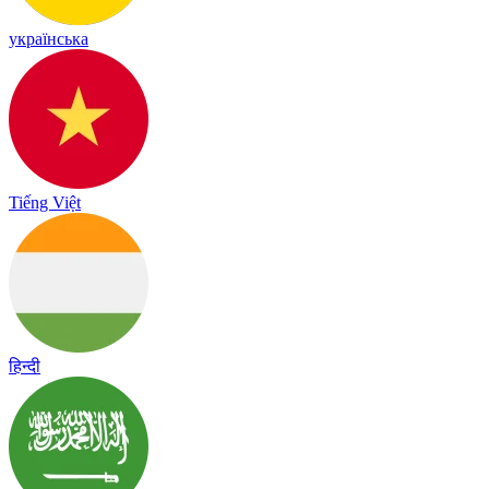
українська
Tiếng Việt
हिन्दी