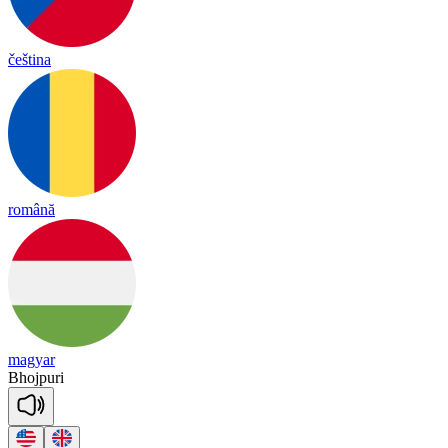
čeština
română
magyar
Bhojpuri