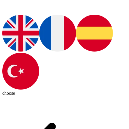
choose