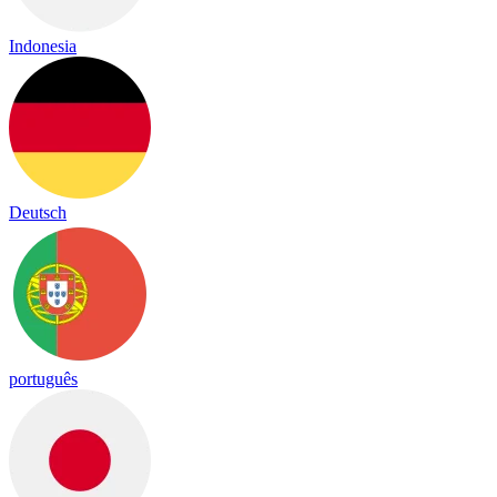
Indonesia
Deutsch
português