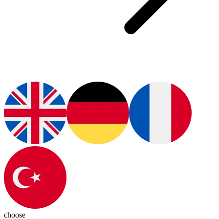
choose