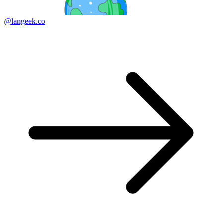
@langeek.co