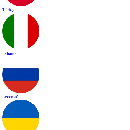
Türkçe
italiano
русский