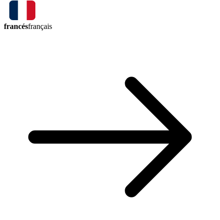
francés
français