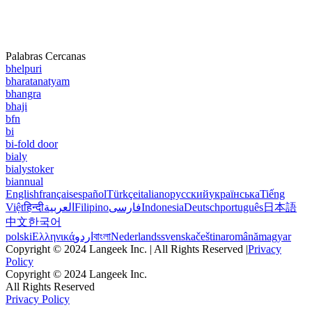
Palabras Cercanas
bhelpuri
bharatanatyam
bhangra
bhaji
bfn
bi
bi-fold door
bialy
bialystoker
biannual
English
français
español
Türkçe
italiano
русский
українська
Tiếng
Việt
हिन्दी
العربية
Filipino
فارسی
Indonesia
Deutsch
português
日本語
中文
한국어
polski
Ελληνικά
اردو
বাংলা
Nederlands
svenska
čeština
română
magyar
Copyright © 2024 Langeek Inc. | All Rights Reserved |
Privacy
Policy
Copyright © 2024 Langeek Inc.
All Rights Reserved
Privacy Policy