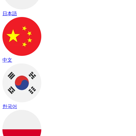
日本語
中文
한국어