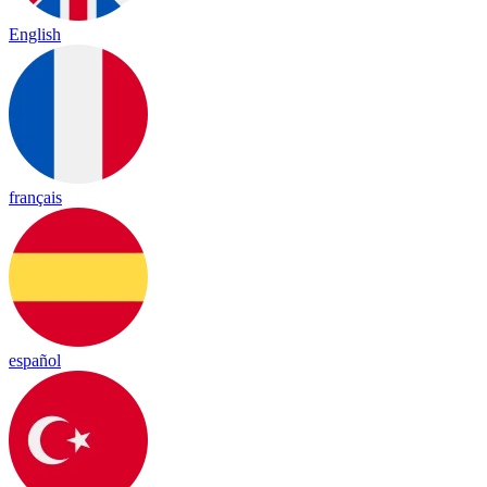
English
français
español