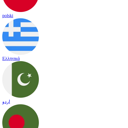
polski
Ελληνικά
اردو