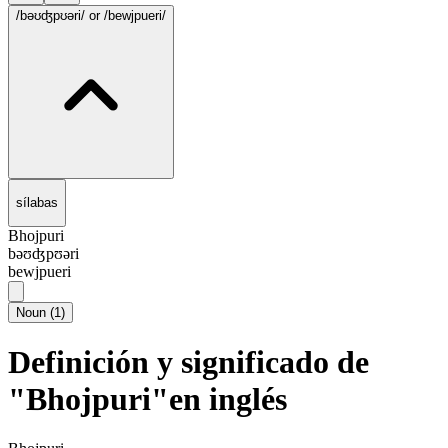
/bəʊʤpʊəri/
or /bewjpueri/
sílabas
Bhojpuri
bəʊʤpʊəri
bewjpueri
Noun
(
1
)
Definición y significado de
"Bhojpuri"en inglés