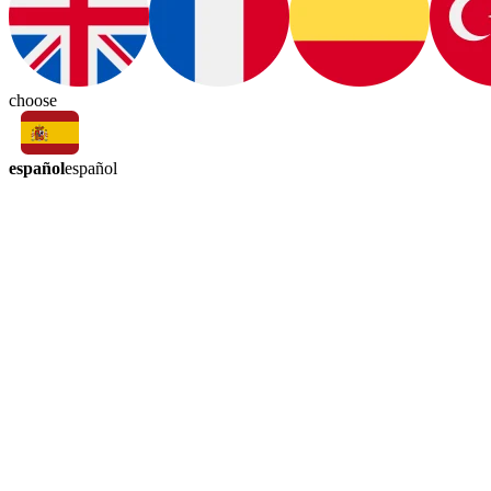
choose
español
español