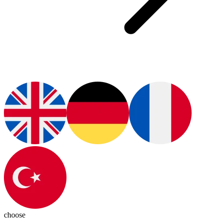
choose