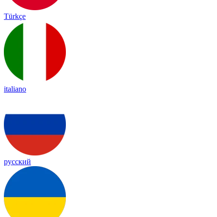
Türkçe
italiano
русский