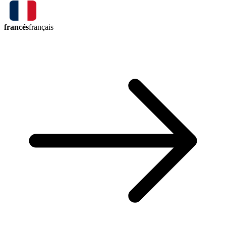
francés
français