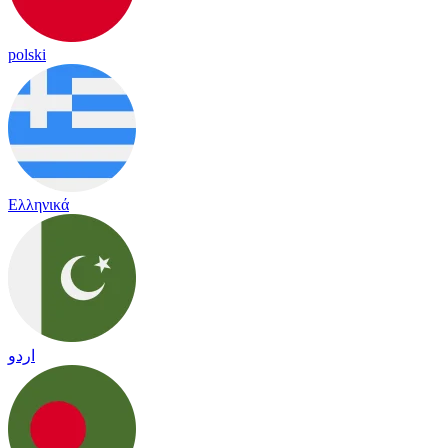
polski
Ελληνικά
اردو