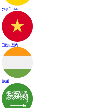
українська
Tiếng Việt
हिन्दी