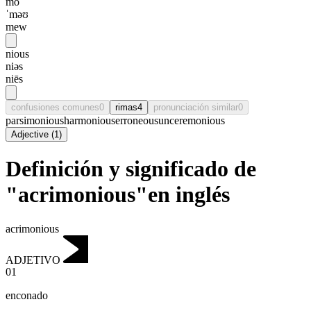
mo
ˈməʊ
mew
nious
niəs
niēs
confusiones comunes
0
rimas
4
pronunciación similar
0
parsimonious
harmonious
erroneous
unceremonious
Adjective
(
1
)
Definición y significado de
"acrimonious"en inglés
acrimonious
ADJETIVO
01
enconado