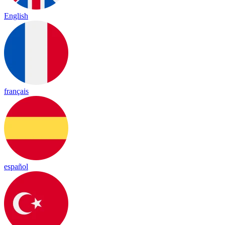
English
français
español