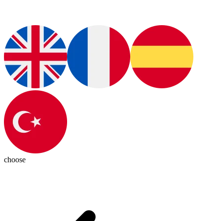
choose