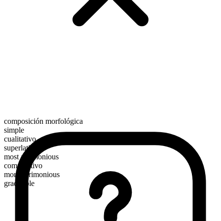
composición morfológica
simple
cualitativo
superlativo
most acrimonious
comparativo
more acrimonious
graduable