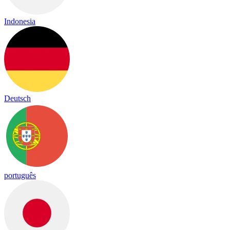
Indonesia
Deutsch
português