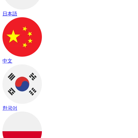
日本語
中文
한국어