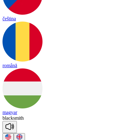
čeština
română
magyar
black
smith