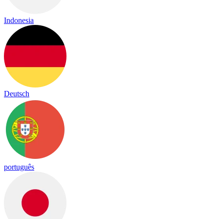
Indonesia
Deutsch
português