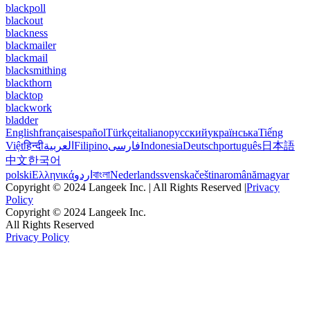
blackpoll
blackout
blackness
blackmailer
blackmail
blacksmithing
blackthorn
blacktop
blackwork
bladder
English
français
español
Türkçe
italiano
русский
українська
Tiếng
Việt
हिन्दी
العربية
Filipino
فارسی
Indonesia
Deutsch
português
日本語
中文
한국어
polski
Ελληνικά
اردو
বাংলা
Nederlands
svenska
čeština
română
magyar
Copyright © 2024 Langeek Inc. | All Rights Reserved |
Privacy
Policy
Copyright © 2024 Langeek Inc.
All Rights Reserved
Privacy Policy