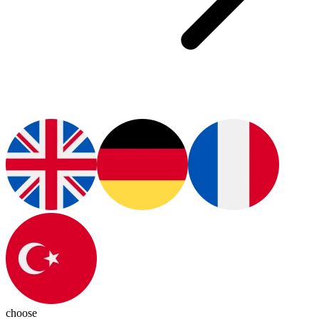
choose