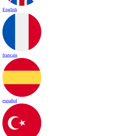
English
français
español