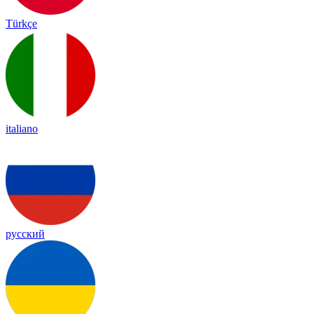
Türkçe
italiano
русский