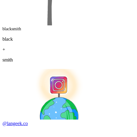
blacksmith
black
+
smith
@langeek.co