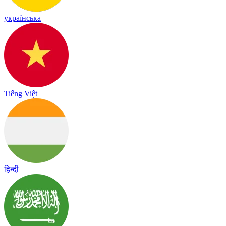
українська
Tiếng Việt
हिन्दी