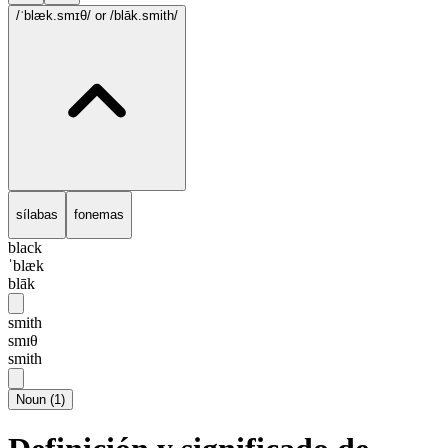
/ˈblæk.smɪθ/
or /blāk.smith/
sílabas
fonemas
black
ˈblæk
blāk
smith
smɪθ
smith
Noun
(
1
)