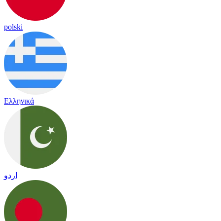
polski
Ελληνικά
اردو