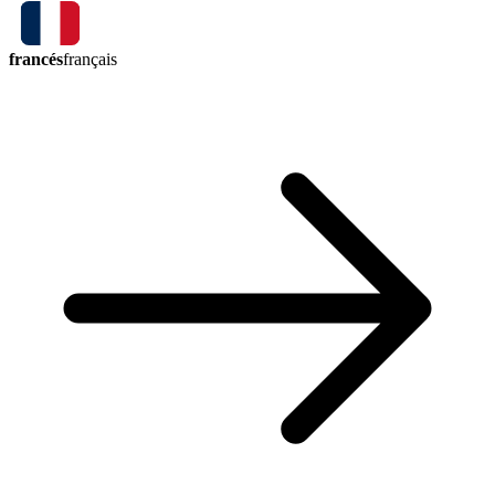
francés
français