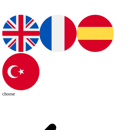
choose