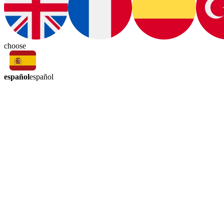
choose
español
español