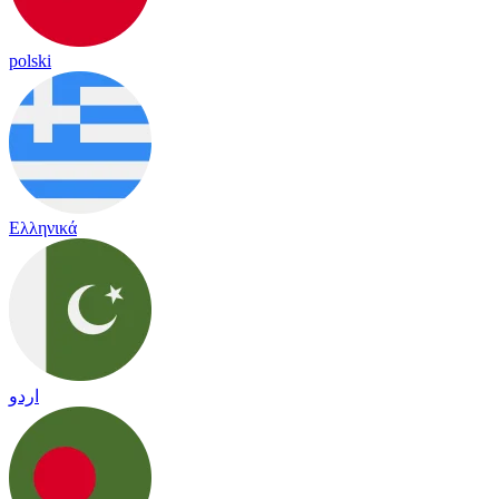
polski
Ελληνικά
اردو