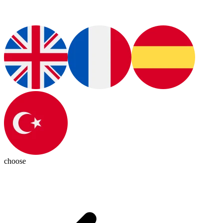
choose