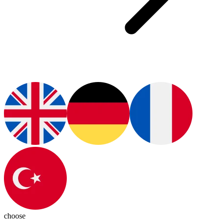
choose