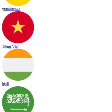
українська
Tiếng Việt
हिन्दी