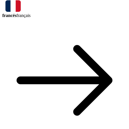
francés
français