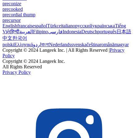
preconize
precooked
precordial thump
precursor
English
français
español
Türkçe
italiano
русский
українська
Tiếng
Việt
हिन्दी
العربية
Filipino
فارسی
Indonesia
Deutsch
português
日本語
中文
한국어
polski
Ελληνικά
اردو
বাংলা
Nederlands
svenska
čeština
română
magyar
Copyright © 2024 Langeek Inc. | All Rights Reserved |
Privacy
Policy
Copyright © 2024 Langeek Inc.
All Rights Reserved
Privacy Policy