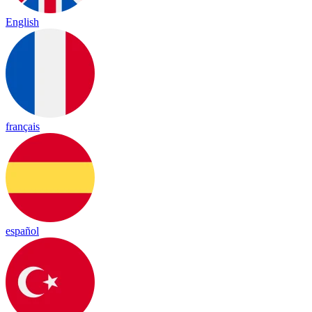
English
français
español