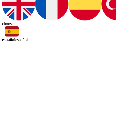
choose
español
español