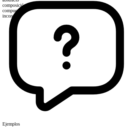
composición morfológica
compuesto
incontable
Ejemplos