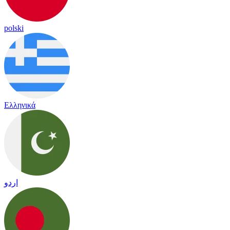
polski
Ελληνικά
اردو