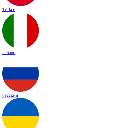
Türkçe
italiano
русский