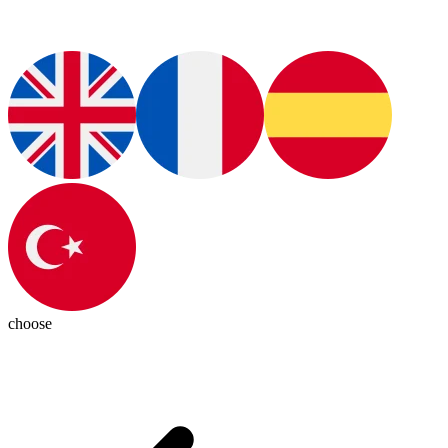
choose