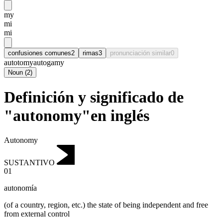
my
mi
mi
confusiones comunes
2
rimas
3
pronunciación similar
0
autotomy
autogamy
Noun
(
2
)
Definición y significado de
"autonomy"en inglés
Autonomy
SUSTANTIVO
01
autonomía
(of a country, region, etc.)
the state of being independent and free
from external control