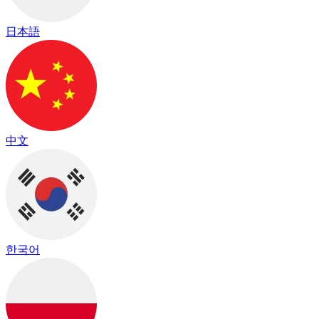
日本語
中文
한국어