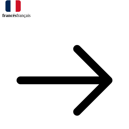
francés
français