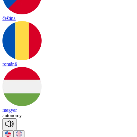
čeština
română
magyar
au
to
no
my