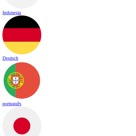
Indonesia
Deutsch
português