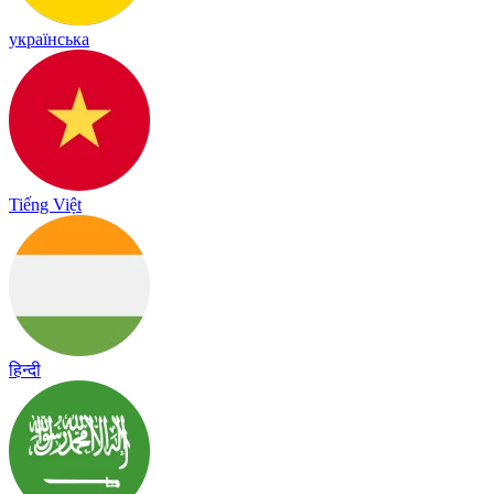
українська
Tiếng Việt
हिन्दी