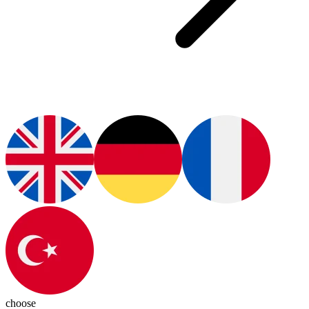
choose