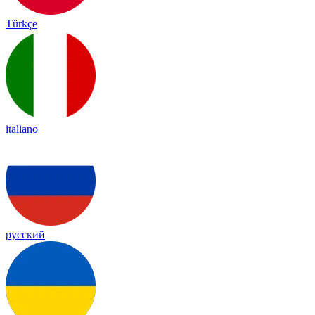
Türkçe
italiano
русский