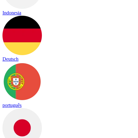
Indonesia
Deutsch
português