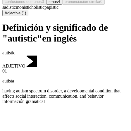
confusiones comunes
0
rimas
4
pronunciación similar
0
sadistic
monistic
holistic
papistic
Adjective
(
1
)
Definición y significado de
"autistic"en inglés
autistic
ADJETIVO
01
autista
having autism spectrum disorder, a developmental condition that
affects social interaction, communication, and behavior
información gramatical