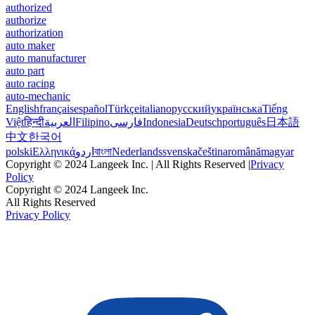
authorized
authorize
authorization
auto maker
auto manufacturer
auto part
auto racing
auto-mechanic
English
français
español
Türkçe
italiano
русский
українська
Tiếng
Việt
हिन्दी
العربية
Filipino
فارسی
Indonesia
Deutsch
português
日本語
中文
한국어
polski
Ελληνικά
اردو
বাংলা
Nederlands
svenska
čeština
română
magyar
Copyright © 2024 Langeek Inc. | All Rights Reserved |
Privacy
Policy
Copyright © 2024 Langeek Inc.
All Rights Reserved
Privacy Policy