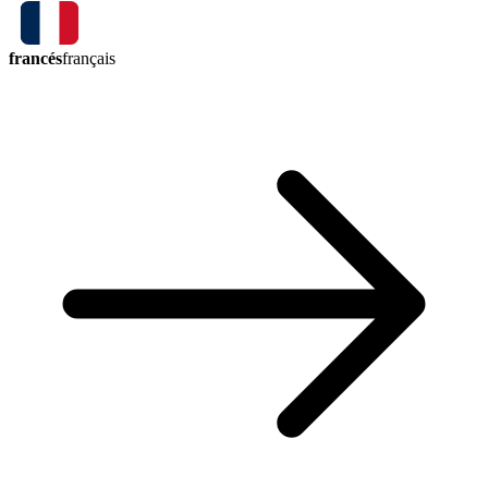
francés
français