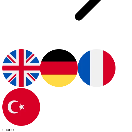
choose