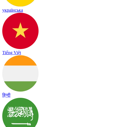
українська
Tiếng Việt
हिन्दी