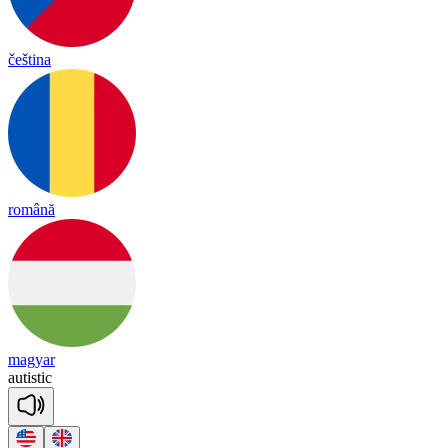
čeština
română
magyar
au
tis
tic