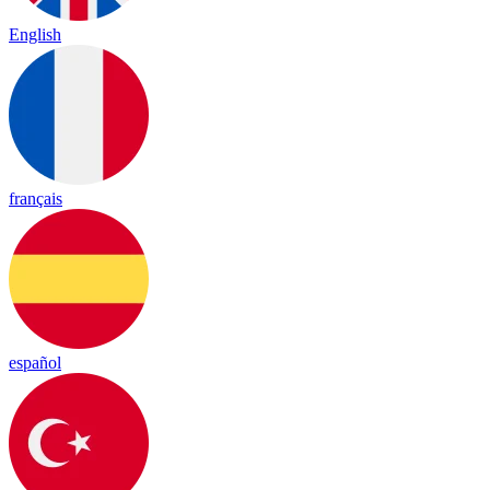
English
français
español