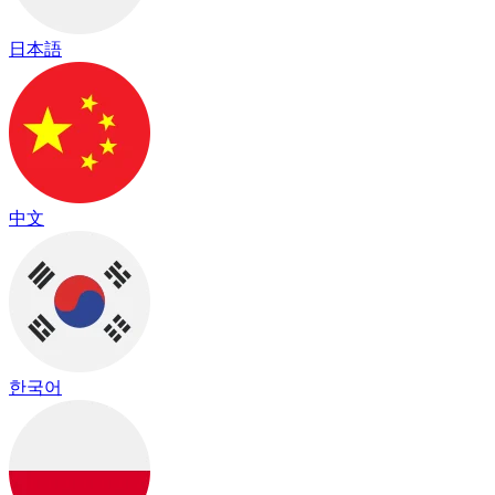
日本語
中文
한국어