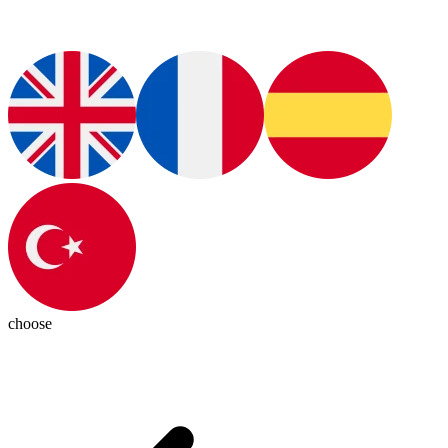
choose