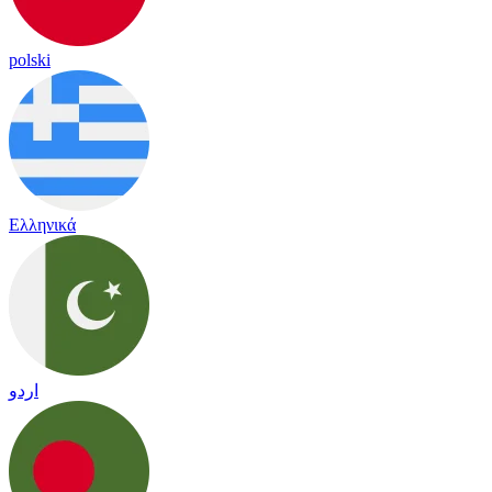
polski
Ελληνικά
اردو