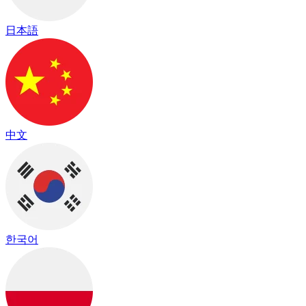
日本語
中文
한국어