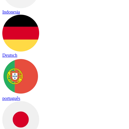
Indonesia
Deutsch
português