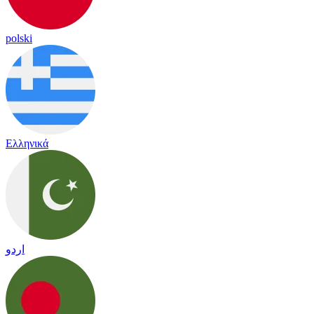
polski
Ελληνικά
اردو