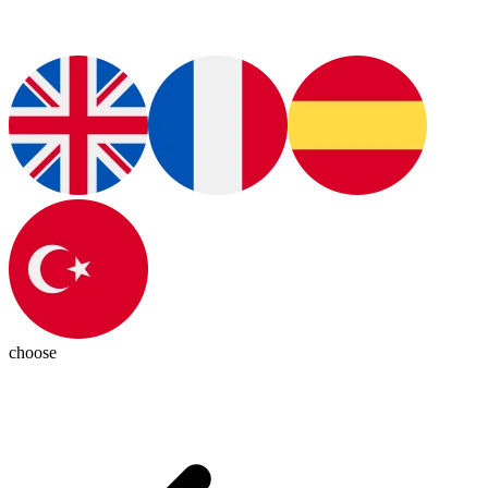
choose