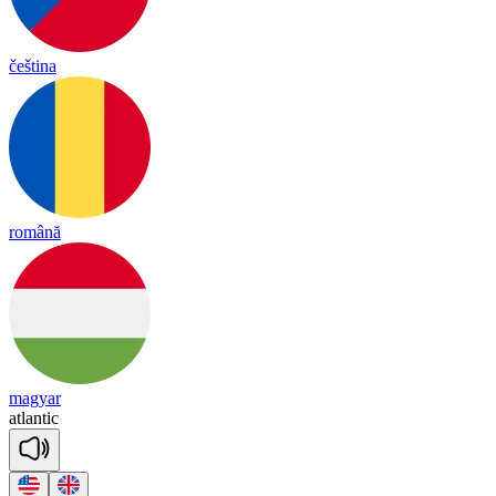
čeština
română
magyar
at
lan
tic