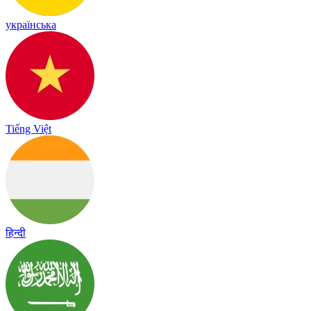
українська
Tiếng Việt
हिन्दी