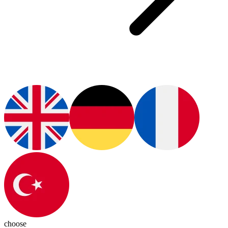
choose