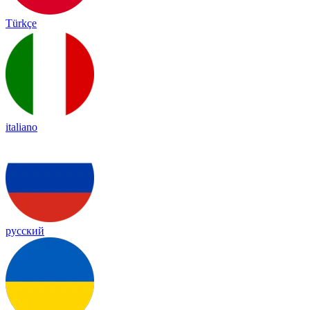
Türkçe
italiano
русский