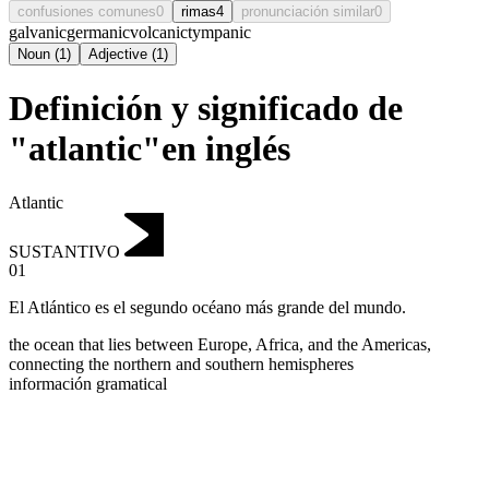
confusiones comunes
0
rimas
4
pronunciación similar
0
galvanic
germanic
volcanic
tympanic
Noun
(
1
)
Adjective
(
1
)
Definición y significado de
"atlantic"en inglés
Atlantic
SUSTANTIVO
01
El Atlántico es el segundo océano más grande del mundo.
the ocean that lies between Europe, Africa, and the Americas,
connecting the northern and southern hemispheres
información gramatical