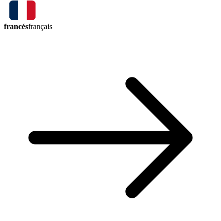
francés
français