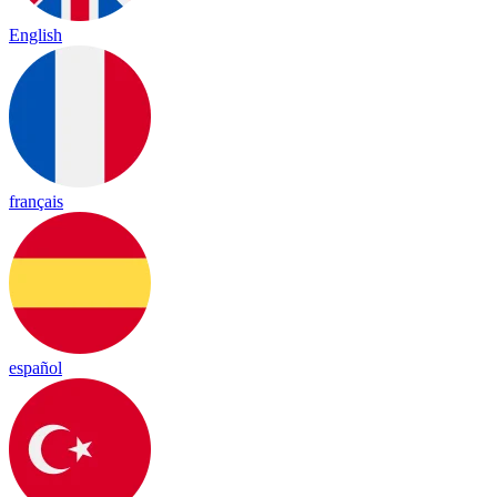
English
français
español