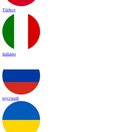
Türkçe
italiano
русский