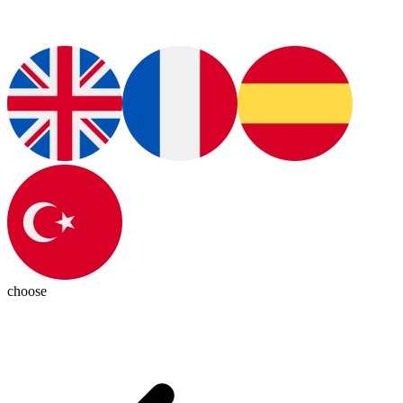
choose