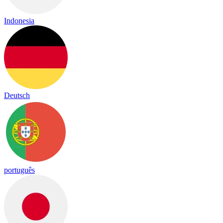
Indonesia
Deutsch
português