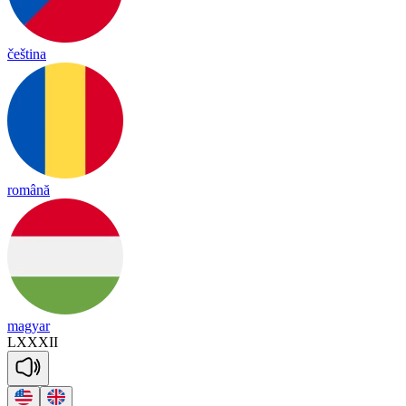
čeština
română
magyar
LXXXII