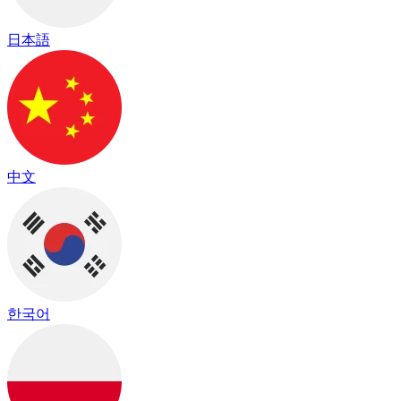
日本語
中文
한국어