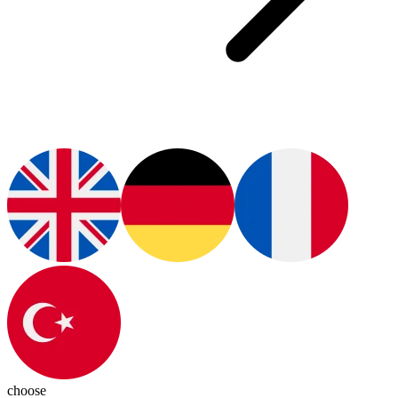
choose