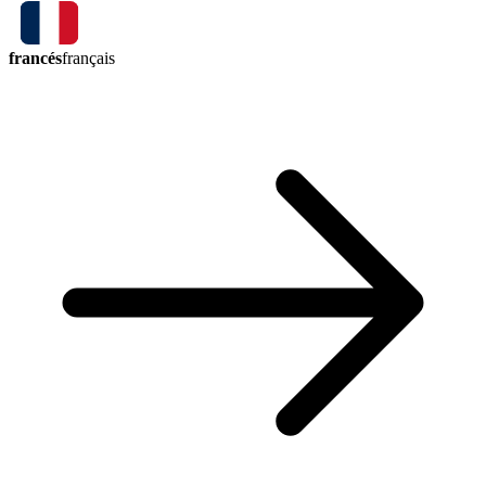
francés
français