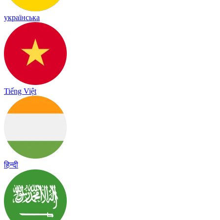
українська
Tiếng Việt
हिन्दी