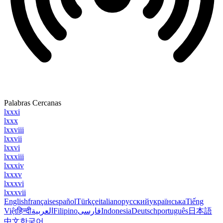
Palabras Cercanas
lxxxi
lxxx
lxxviii
lxxvii
lxxvi
lxxxiii
lxxxiv
lxxxv
lxxxvi
lxxxvii
English
français
español
Türkçe
italiano
русский
українська
Tiếng
Việt
हिन्दी
العربية
Filipino
فارسی
Indonesia
Deutsch
português
日本語
中文
한국어