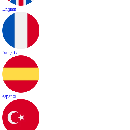
English
français
español