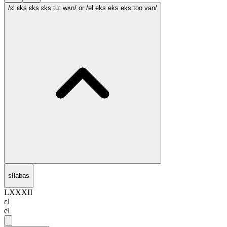
/ɛl ɛks ɛks ɛks tu: wʌn/
or /el eks eks eks too van/
sílabas
LXXXII
ɛl
el