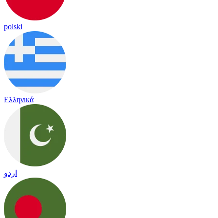
polski
Ελληνικά
اردو