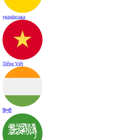
українська
Tiếng Việt
हिन्दी