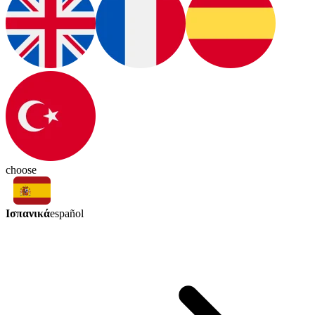
choose
Ισπανικά
español