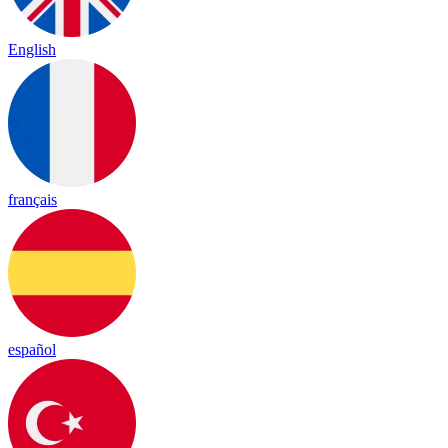
English
français
español