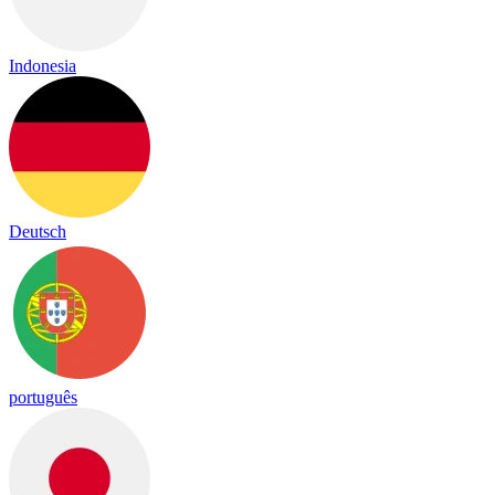
Indonesia
Deutsch
português