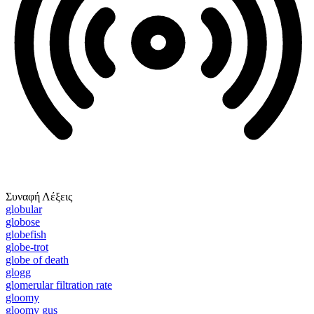
Συναφή Λέξεις
globular
globose
globefish
globe-trot
globe of death
glogg
glomerular filtration rate
gloomy
gloomy gus