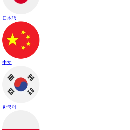
日本語
中文
한국어