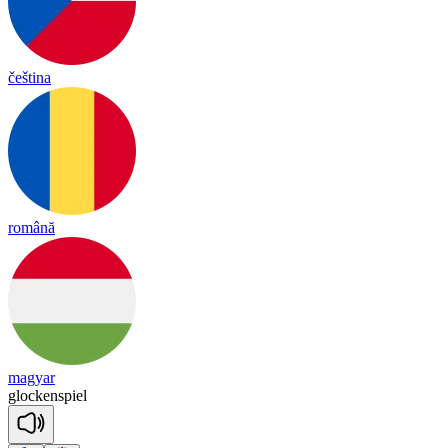
čeština
română
magyar
glo
ckens
piel