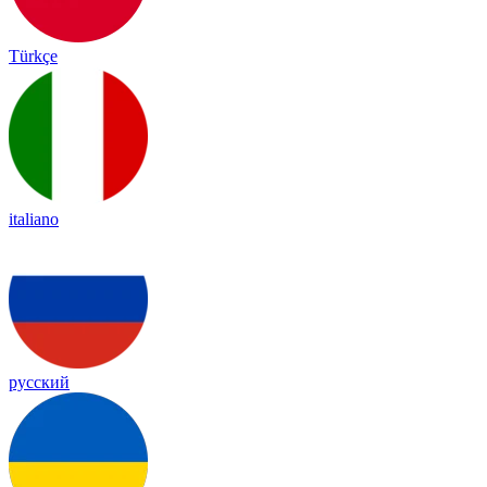
Türkçe
italiano
русский