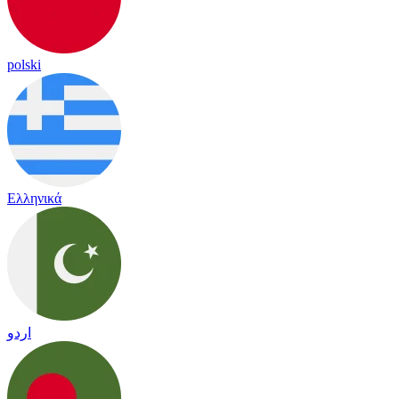
polski
Ελληνικά
اردو