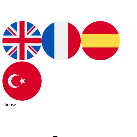
choose