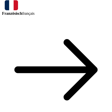
Französisch
français