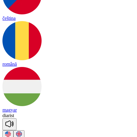
čeština
română
magyar
dia
rist