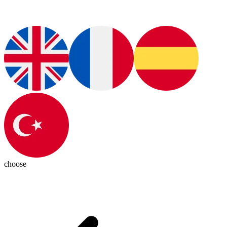
choose