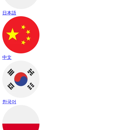
日本語
中文
한국어