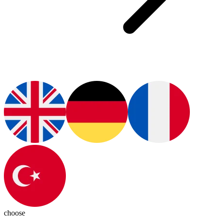
choose