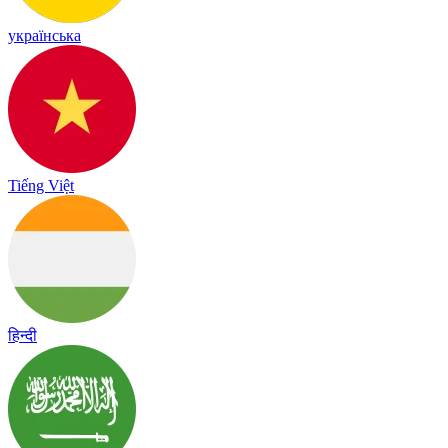
українська
Tiếng Việt
हिन्दी