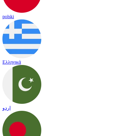
polski
Ελληνικά
اردو