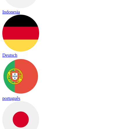
Indonesia
Deutsch
português