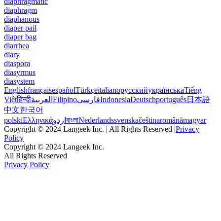
diaphragmatic
diaphragm
diaphanous
diaper pail
diaper bag
diarrhea
diary
diaspora
diasyrmus
diasystem
English
français
español
Türkçe
italiano
русский
українська
Tiếng
Việt
हिन्दी
العربية
Filipino
فارسی
Indonesia
Deutsch
português
日本語
中文
한국어
polski
Ελληνικά
اردو
বাংলা
Nederlands
svenska
čeština
română
magyar
Copyright © 2024 Langeek Inc. | All Rights Reserved |
Privacy
Policy
Copyright © 2024 Langeek Inc.
All Rights Reserved
Privacy Policy