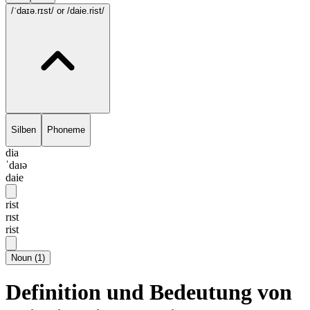
/ˈdaɪə.rɪst/
or /daie.rist/
Silben
Phoneme
dia
ˈdaɪə
daie
rist
rɪst
rist
Noun
(
1
)
Definition und Bedeutung von