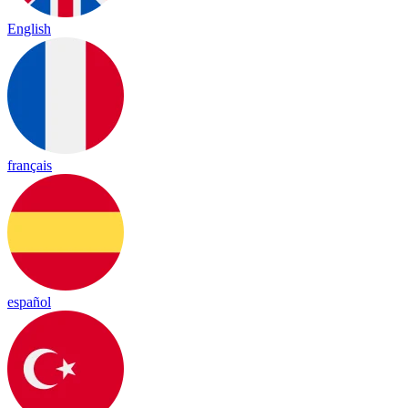
English
français
español