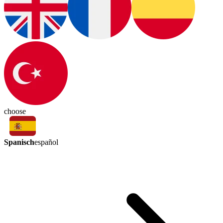
choose
Spanisch
español