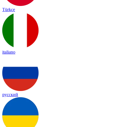
Türkçe
italiano
русский