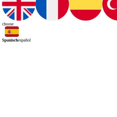
choose
Spanisch
español